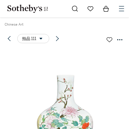
Go to My Favorites
Items in Sh
0
Chinese Art
拍品 111