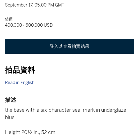
September 17, 05:00 PM GMT
估價
400,000 - 600,000 USD
登入以查看拍賣結果
拍品資料
Read in English
描述
the base with a six-character seal mark in underglaze
blue
Height 20½ in., 52 cm