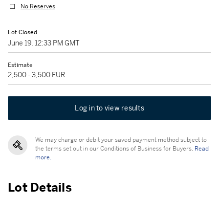
No Reserves
Lot Closed
June 19, 12:33 PM GMT
Estimate
2,500 - 3,500 EUR
Log in to view results
We may charge or debit your saved payment method subject to
the terms set out in our Conditions of Business for Buyers.
Read
more.
Lot Details