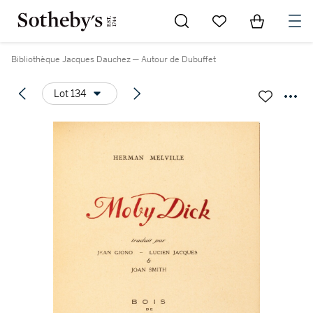
Go to My Favorites
Items in Sh
0
Bibliothèque Jacques Dauchez ─ Autour de Dubuffet
Lot 134