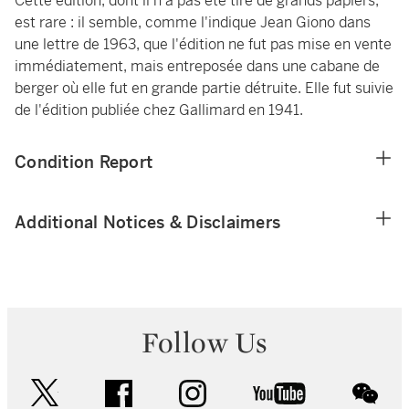
Cette édition, dont il n'a pas été tiré de grands papiers,
est rare : il semble, comme l'indique Jean Giono dans
une lettre de 1963, que l'édition ne fut pas mise en vente
immédiatement, mais entreposée dans une cabane de
berger où elle fut en grande partie détruite. Elle fut suivie
de l'édition publiée chez Gallimard en 1941.
Condition Report
Additional Notices & Disclaimers
Follow Us
twitter
facebook
instagram
youtube
wec