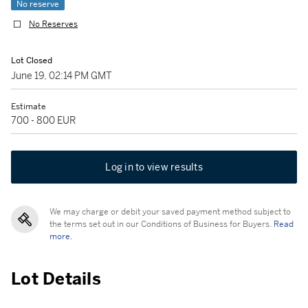
No reserve
No Reserves
Lot Closed
June 19, 02:14 PM GMT
Estimate
700 - 800 EUR
Log in to view results
We may charge or debit your saved payment method subject to
the terms set out in our Conditions of Business for Buyers.
Read
more.
Lot Details