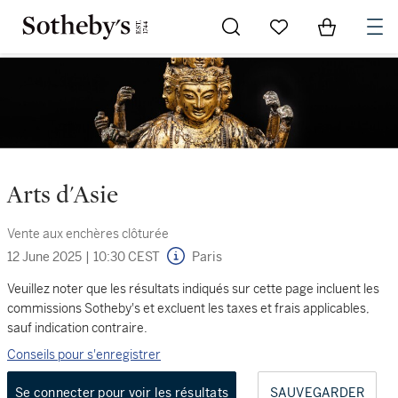
Go to My Favorites
Items in Sh
0
Arts d'Asie
Vente aux enchères clôturée
12 June 2025
|
10:30 CEST
Paris
Veuillez noter que les résultats indiqués sur cette page incluent les
commissions Sotheby's et excluent les taxes et frais applicables,
sauf indication contraire.
Conseils pour s'enregistrer
Se connecter pour voir les résultats
SAUVEGARDER