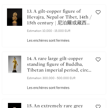
13. A gilt-copper figure of
Hevajra, Nepal or Tibet, 14th /
15th century | 尼泊爾或藏西
十四 / 十五世紀 鎏金銅喜金剛
Estimation:
10,000 - 15,000 EUR
像
Les enchères sont fermées
14. A rare large gilt-copper
standing figure of Buddha,
Tibetan imperial period, circa
9th century | 約九世紀 藏傳鎏
Estimation:
300,000 - 500,000 EUR
金銅佛立像
Les enchères sont fermées
15. An extremely rare grey