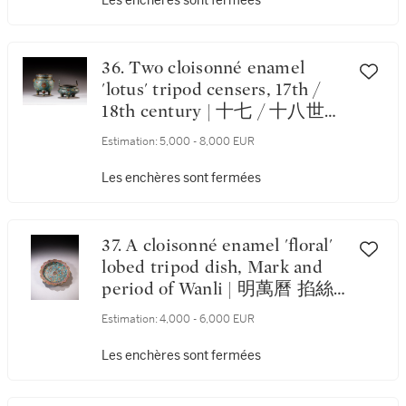
Les enchères sont fermées
36. Two cloisonné enamel
'lotus' tripod censers, 17th /
18th century | 十七 / 十八世紀
掐絲琺瑯纏枝蓮紋三足爐一組
Estimation:
5,000 - 8,000 EUR
兩件
Les enchères sont fermées
37. A cloisonné enamel 'floral'
lobed tripod dish, Mark and
period of Wanli | 明萬曆 掐絲
琺瑯花卉紋花口盤《大明萬曆
Estimation:
4,000 - 6,000 EUR
年製 》款
Les enchères sont fermées