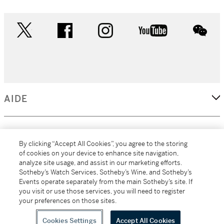
twitter
facebook
instagram
youtube
wec
AIDE
L'ENTREPRISE
By clicking “Accept All Cookies”, you agree to the storing
of cookies on your device to enhance site navigation,
analyze site usage, and assist in our marketing efforts.
EN SAVOIR PLUS
Sotheby’s Watch Services, Sotheby’s Wine, and Sotheby’s
Events operate separately from the main Sotheby’s site. If
you visit or use those services, you will need to register
your preferences on those sites.
(C) 2026
All alcoholic beverage sales in New York are made solely by
Sotheby's
Sotheby's Wine (NEW L1046028)
Cookies Settings
Accept All Cookies