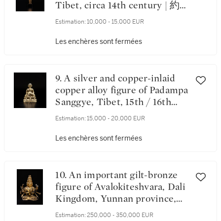
Tibet, circa 14th century | 約
十四世紀 藏傳銅合金觀音菩薩
Estimation:
10,000 - 15,000 EUR
立像
Les enchères sont fermées
9. A silver and copper-inlaid
copper alloy figure of Padampa
Sanggye, Tibet, 15th / 16th
century | 十五 / 十六世紀 藏傳
Estimation:
15,000 - 20,000 EUR
銅合金錯銀銅當巴桑傑大師坐
像
Les enchères sont fermées
10. An important gilt-bronze
figure of Avalokiteshvara, Dali
Kingdom, Yunnan province,
11th / 12th century | 十一 / 十
Estimation:
250,000 - 350,000 EUR