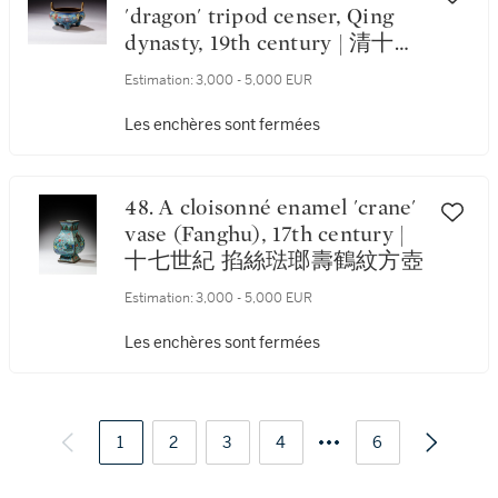
'dragon' tripod censer, Qing
dynasty, 19th century | 清十九
世紀 掐絲琺瑯龍紋三足爐
Estimation:
3,000 - 5,000 EUR
Les enchères sont fermées
48. A cloisonné enamel 'crane'
vase (Fanghu), 17th century |
十七世紀 掐絲琺瑯壽鶴紋方壺
Estimation:
3,000 - 5,000 EUR
Les enchères sont fermées
1
2
3
4
6