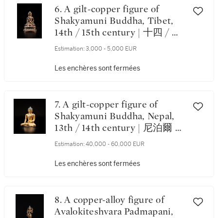
6. A gilt-copper figure of
Shakyamuni Buddha, Tibet,
14th / 15th century | 十四 / 十
五世紀 藏傳鎏金銅釋迦牟尼佛
Estimation:
3,000 - 5,000 EUR
坐像
Les enchères sont fermées
7. A gilt-copper figure of
Shakyamuni Buddha, Nepal,
13th / 14th century | 尼泊爾 十
三 / 十四世紀 鎏金銅釋迦摩尼
Estimation:
40,000 - 60,000 EUR
佛坐像
Les enchères sont fermées
8. A copper-alloy figure of
Avalokiteshvara Padmapani,