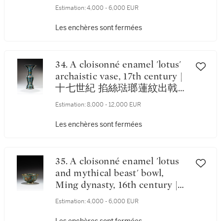
十七世紀 掐絲琺瑯纏枝番蓮紋
Estimation:
4,000 - 6,000 EUR
鋪首耳活環壺
Les enchères sont fermées
34. A cloisonné enamel 'lotus'
archaistic vase, 17th century |
十七世紀 掐絲琺瑯蓮紋出戟花
觚
Estimation:
8,000 - 12,000 EUR
Les enchères sont fermées
35. A cloisonné enamel 'lotus
and mythical beast' bowl,
Ming dynasty, 16th century |
明十六世紀 掐絲琺瑯瑞獸紋盌
Estimation:
4,000 - 6,000 EUR