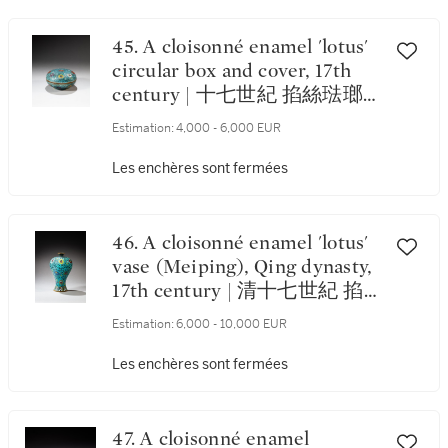
45. A cloisonné enamel 'lotus'
circular box and cover, 17th
century | 十七世紀 掐絲琺瑯
纏枝番蓮紋蓋盒
Estimation:
4,000 - 6,000 EUR
Les enchères sont fermées
46. A cloisonné enamel 'lotus'
vase (Meiping), Qing dynasty,
17th century | 清十七世紀 掐
絲琺瑯纏枝蓮紋梅瓶
Estimation:
6,000 - 10,000 EUR
Les enchères sont fermées
47. A cloisonné enamel