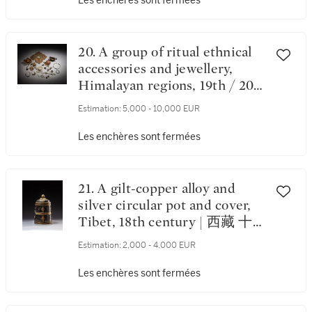
Les enchères sont fermées
20. A group of ritual ethnical
accessories and jewellery,
Himalayan regions, 19th / 20th
century | 喜馬拉雅地區 十九 /
Estimation:
5,000 - 10,000 EUR
二十世紀 各式民俗儀式配飾及
珠寶一組
Les enchères sont fermées
21. A gilt-copper alloy and
silver circular pot and cover,
Tibet, 18th century | 西藏 十八
世紀 銀及鎏金銅圓罐連蓋
Estimation:
2,000 - 4,000 EUR
Les enchères sont fermées