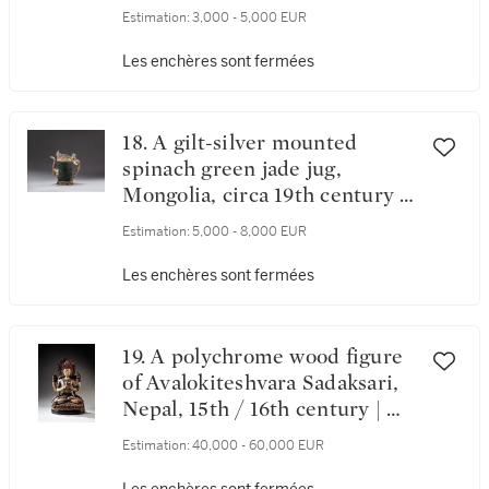
藏 十八 / 十九世紀 局部鎏金
Estimation:
3,000 - 5,000 EUR
銀尊勝佛母佛塔
Les enchères sont fermées
18. A gilt-silver mounted
spinach green jade jug,
Mongolia, circa 19th century |
蒙古 約十九世紀 碧玉銀鎏金
Estimation:
5,000 - 8,000 EUR
釦壺
Les enchères sont fermées
19. A polychrome wood figure
of Avalokiteshvara Sadaksari,
Nepal, 15th / 16th century | 尼
泊爾 十五 / 十六世紀 四臂觀
Estimation:
40,000 - 60,000 EUR
世音菩薩坐像