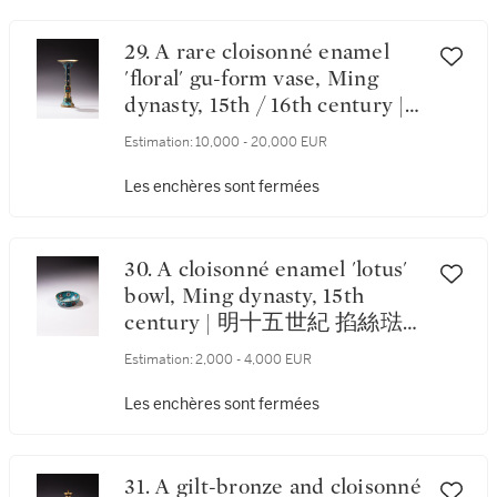
29. A rare cloisonné enamel
'floral' gu-form vase, Ming
dynasty, 15th / 16th century |
明十五 / 十六世紀 掐絲琺瑯花
Estimation:
10,000 - 20,000 EUR
卉紋花觚
Les enchères sont fermées
30. A cloisonné enamel 'lotus'
bowl, Ming dynasty, 15th
century | 明十五世紀 掐絲琺
瑯纏枝番蓮紋盌
Estimation:
2,000 - 4,000 EUR
Les enchères sont fermées
31. A gilt-bronze and cloisonné