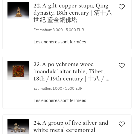
22. A gilt-copper stupa, Qing
dynasty, 18th century | 清十八
世紀 鎏金銅佛塔
Estimation:
3,000 - 5,000 EUR
Les enchères sont fermées
23. A polychrome wood
'mandala' altar table, Tibet,
18th / 19th century | 十八 / 十
九世紀 藏傳木加彩曼陀羅紋小
Estimation:
1,000 - 1,500 EUR
方桌
Les enchères sont fermées
24. A group of five silver and
white metal ceremonial