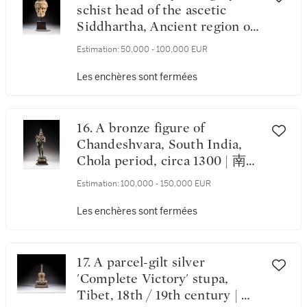
schist head of the ascetic
Siddhartha, Ancient region of
Gandhara, 2nd / 3rd century |
Estimation:
50,000 - 100,000 EUR
犍陀羅 二 / 三世紀 灰片岩雕
釋迦牟尼苦行首像
Les enchères sont fermées
16. A bronze figure of
Chandeshvara, South India,
Chola period, circa 1300 | 南印
度 朱羅王朝 約1300年 銅旃提
Estimation:
100,000 - 150,000 EUR
濕伐羅立像
Les enchères sont fermées
17. A parcel-gilt silver
'Complete Victory' stupa,
Tibet, 18th / 19th century | 西