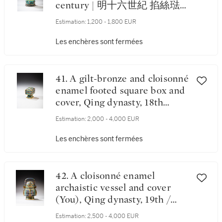
century | 明十六世紀 掐絲琺
瑯纏枝蓮紋箸瓶
Estimation:
1,200 - 1,800 EUR
Les enchères sont fermées
41. A gilt-bronze and cloisonné
enamel footed square box and
cover, Qing dynasty, 18th
century | 清十八世紀 掐絲琺
Estimation:
2,000 - 4,000 EUR
瑯高足方蓋盒
Les enchères sont fermées
42. A cloisonné enamel
archaistic vessel and cover
(You), Qing dynasty, 19th /
20th century | 清十九 / 二十世
Estimation:
2,500 - 4,000 EUR