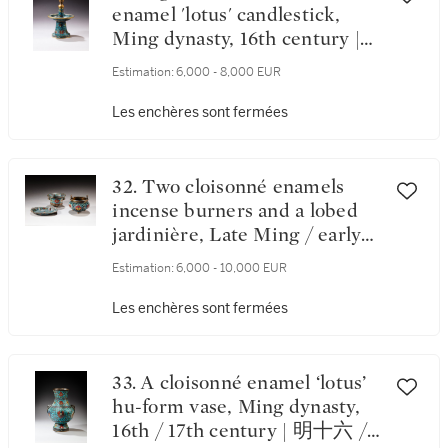
enamel 'lotus' candlestick,
Ming dynasty, 16th century |
明十六世紀 掐絲琺瑯纏枝蓮紋
Estimation:
6,000 - 8,000 EUR
燭臺
Les enchères sont fermées
32. Two cloisonné enamels
incense burners and a lobed
jardinière, Late Ming / early
Qing dynasty, 17th / 18th
Estimation:
6,000 - 10,000 EUR
century | 明末 / 清初 十七 / 十
八世紀 掐絲琺瑯三足爐及花盆
Les enchères sont fermées
一組三件
33. A cloisonné enamel ‘lotus’
hu-form vase, Ming dynasty,
16th / 17th century | 明十六 /