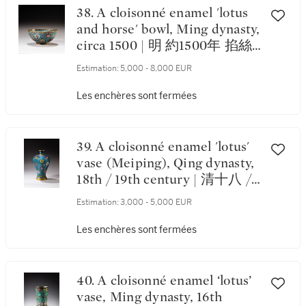
38. A cloisonné enamel 'lotus
and horse' bowl, Ming dynasty,
circa 1500 | 明 約1500年 掐絲
琺瑯海馬紋盌
Estimation:
5,000 - 8,000 EUR
Les enchères sont fermées
39. A cloisonné enamel 'lotus'
vase (Meiping), Qing dynasty,
18th / 19th century | 清十八 /
十九世紀 掐絲琺瑯纏枝蓮紋梅
Estimation:
3,000 - 5,000 EUR
瓶
Les enchères sont fermées
40. A cloisonné enamel ‘lotus’
vase, Ming dynasty, 16th