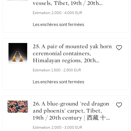
vessels, Tibet, 19th / 20th
century | 十九 / 二十世紀 藏傳
Estimation:
2,000 - 4,000 EUR
銀及鐵禮器一組五件
Les enchères sont fermées
25. A pair of mounted yak horn
ceremonial containers,
Himalayan regions, 20th
century | 喜馬拉雅地區 二十
Estimation:
1,500 - 2,500 EUR
世紀 犛牛角禮器一對
Les enchères sont fermées
26. A blue-ground 'red dragon
and phoenix' carpet, Tibet,
19th / 20th century | 西藏 十九
/ 二十世紀 藍地龍紋地毯
Estimation:
2,000 - 3,000 EUR