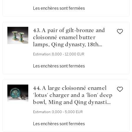
紀 掐絲琺瑯仿古提樑蓋卣
Les enchères sont fermées
43. A pair of gilt-bronze and
cloisonné enamel butter
lamps, Qing dynasty, 18th
century | 清十八世紀 銅胎掐
Estimation:
8,000 - 12,000 EUR
絲琺瑯酥油燈一對
Les enchères sont fermées
44. A large cloisonné enamel
'lotus' charger and a 'lion' deep
bowl, Ming and Qing dynasties
| 明及清 掐絲琺瑯獅紋大盌及
Estimation:
3,000 - 5,000 EUR
掐絲琺瑯蓮紋大盤一組兩件
Les enchères sont fermées