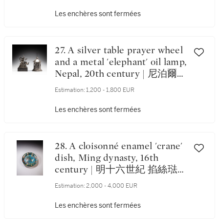
Les enchères sont fermées
27. A silver table prayer wheel
and a metal 'elephant' oil lamp,
Nepal, 20th century | 尼泊爾
二十世紀 銀轉經筒及鐵象紋油
Estimation:
1,200 - 1,800 EUR
燈一組兩件
Les enchères sont fermées
28. A cloisonné enamel 'crane'
dish, Ming dynasty, 16th
century | 明十六世紀 掐絲琺
瑯雲鶴紋盤
Estimation:
2,000 - 4,000 EUR
Les enchères sont fermées