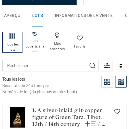
APERÇU
LOTS
INFORMATIONS DE LA VENTE
C
Lots
Mes
Tous les
ouverts à la
Favoris
enchères
lots
vente
Rechercher
Tous les lots
Résultats de 246 triés par Numéro de lot (du plus bas au plu
Résultats de 246 triés par
Numéro de lot (du plus bas au plus haut)
1. A silver-inlaid gilt-copper
figure of Green Tara, Tibet,
13th / 14th century | 十三 / 十