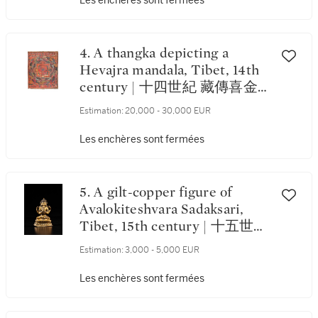
Les enchères sont fermées
4. A thangka depicting a
Hevajra mandala, Tibet, 14th
century | 十四世紀 藏傳喜金
剛曼荼羅唐卡 設色布本
Estimation:
20,000 - 30,000 EUR
Les enchères sont fermées
5. A gilt-copper figure of
Avalokiteshvara Sadaksari,
Tibet, 15th century | 十五世紀
藏傳鎏金銅觀音菩薩坐像
Estimation:
3,000 - 5,000 EUR
Les enchères sont fermées