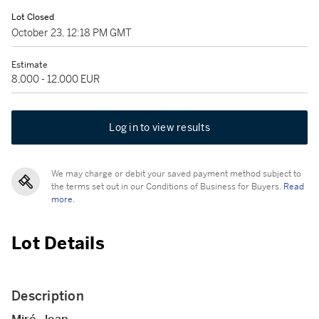
Lot Closed
October 23, 12:18 PM GMT
Estimate
8,000 - 12,000 EUR
Log in to view results
We may charge or debit your saved payment method subject to
the terms set out in our Conditions of Business for Buyers.
Read
more.
Lot Details
Description