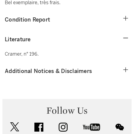
Bel exemplaire, très frais.
Condition Report
Literature
Cramer, n° 196.
Additional Notices & Disclaimers
Follow Us
twitter
facebook
instagram
youtube
wec