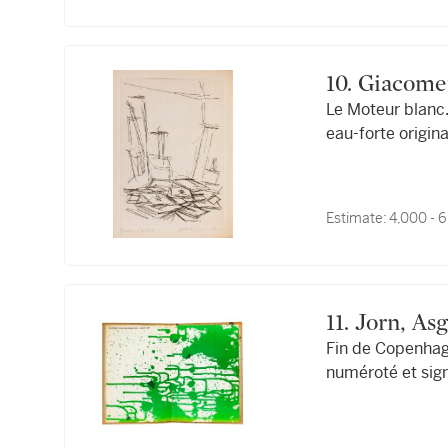
10. Giacom
Le Moteur blanc.
eau-forte origin
avec envoi.
Estimate:
4,000 - 
11. Jorn,
Fin de Copenhagu
numéroté et sig