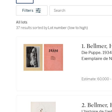
Filters
Search
All lots
37 results sorted by Lot number (low to high)
37 results sorted by
Lot number (low to high)
1. Bellmer,
Die Puppe. 1934.
Exemplaire de N
Estimate:
60,000 -
2. Bellmer
L’histoire de l’œil. 1