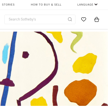
STORIES
HOW TO BUY & SELL
LANGUAGE
Go to My Favor
Items i
0