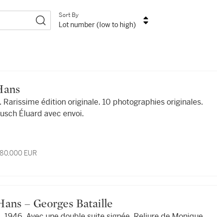
Sort By
Lot number (low to high)
 Hans
 Rarissime édition originale. 10 photographies originales.
usch Éluard avec envoi.
 80,000 EUR
, Hans – Georges Bataille
946. Avec une double suite signée. Reliure de Monique