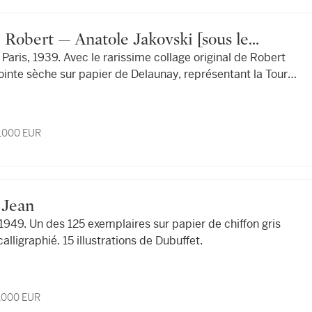
rt
 d'Anatole Delagrave]
ointe sèche sur papier de Delaunay, représentant la Tour
6,000 EUR
, Jean
949. Un des 125 exemplaires sur papier de chiffon gris
alligraphié. 15 illustrations de Dubuffet.
5,000 EUR