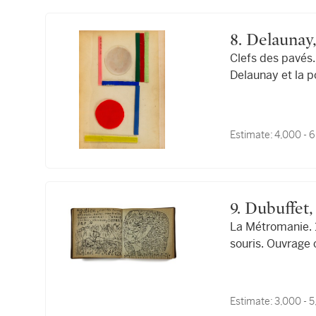
8. Delaunay, Robert — Anatole Jakovski [sous le
Clefs des pavés. Paris, 1939. Avec le rarissime collage original de Robe
pseudonyme
Delaunay et la p
Eiffel.
Estimate:
4,000 - 
9. Dubuffet
La Métromanie. 1
souris. Ouvrage c
Estimate:
3,000 - 