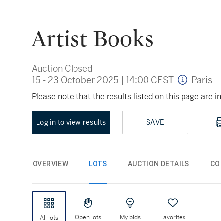
Artist Books
Auction Closed
15 - 23 October 2025
|
14:00 CEST
Paris
Please note that the results listed on this page are
Log in to view results
SAVE
OVERVIEW
LOTS
AUCTION DETAILS
CO
Open lots
My bids
Favorites
All lots