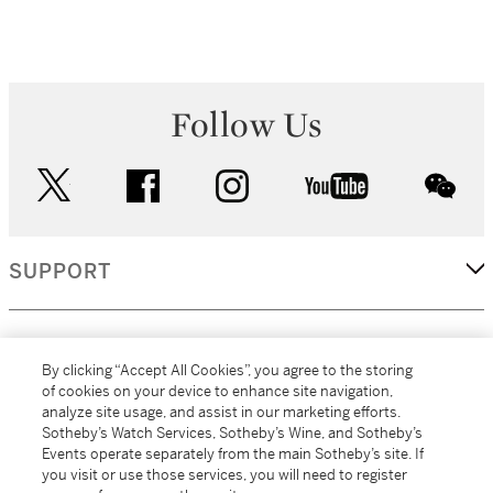
Follow Us
twitter
facebook
instagram
youtube
wec
SUPPORT
CORPORATE
By clicking “Accept All Cookies”, you agree to the storing
of cookies on your device to enhance site navigation,
analyze site usage, and assist in our marketing efforts.
MORE...
Sotheby’s Watch Services, Sotheby’s Wine, and Sotheby’s
Events operate separately from the main Sotheby’s site. If
you visit or use those services, you will need to register