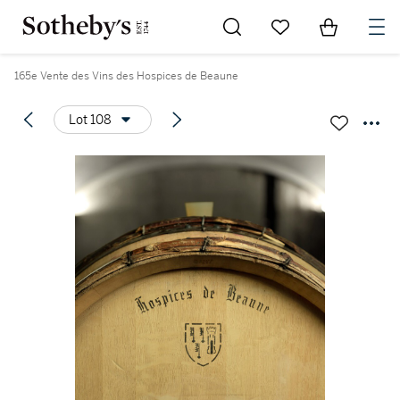
Go to My Favorites
Items in Sh
0
165e Vente des Vins des Hospices de Beaune
Lot 108