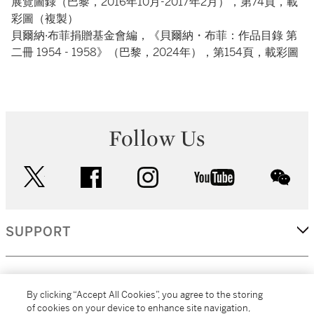
展覽圖錄（巴黎，2016年10月-2017年2月），第74頁，載
彩圖（複製）
貝爾納·布菲捐贈基金會編，《貝爾納・布菲：作品目錄 第
二冊 1954 - 1958》（巴黎，2024年），第154頁，載彩圖
Follow Us
twitter
facebook
instagram
youtube
wec
SUPPORT
CORPORATE
By clicking “Accept All Cookies”, you agree to the storing
of cookies on your device to enhance site navigation,