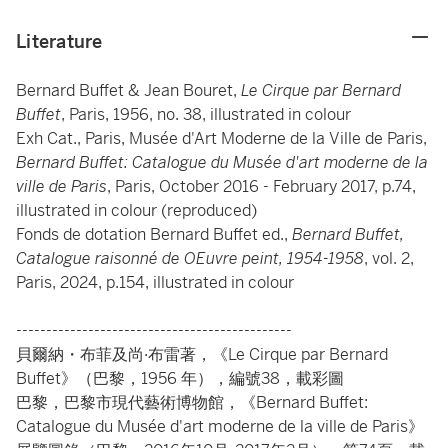
Literature
Bernard Buffet & Jean Bouret,
Le Cirque par Bernard
Buffet
, Paris, 1956, no. 38, illustrated in colour
Exh Cat., Paris, Musée d'Art Moderne de la Ville de Paris,
Bernard Buffet: Catalogue du Musée d'art moderne de la
ville de Paris
, Paris, October 2016 - February 2017, p.74,
illustrated in colour (reproduced)
Fonds de dotation Bernard Buffet ed.,
Bernard Buffet,
Catalogue raisonné de OEuvre peint, 1954-1958
, vol. 2,
Paris, 2024, p.154, illustrated in colour
----------------------------------------------
貝爾納・布菲及尚·布雷著，《Le Cirque par Bernard
Buffet》（巴黎，1956 年），編號38，載彩圖
巴黎，巴黎市現代藝術博物館，《Bernard Buffet:
Catalogue du Musée d'art moderne de la ville de Paris》