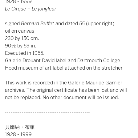
1928 - 1999
Le Cirque – Le jongleur
signed
Bernard Buffet
and dated
55
(upper right)
oil on canvas
230 by 150 cm.
90½ by 59 in.
Executed in 1955.
Galerie Drouant David label and Dartmouth College
Hood museum of art label attached on the stretcher
This work is recorded in the Galerie Maurice Garnier
archives. The original certificate has been lost and will
not be replaced. No other document will be issued.
----------------------------------------------
貝爾納・布菲
1928 - 1999