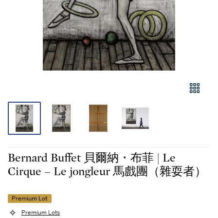
Bernard Buffet 貝爾納・布菲 | Le
Cirque – Le jongleur 馬戲團（雜耍者）
Premium Lot
Premium Lots