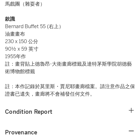
馬戲團（雜耍者）
款識
Bernard Buffet 55 (右上）
油畫畫布
230 x 150 公分
90½ x 59 英寸
1955年作
註：畫背貼上德魯昂-大衛畫廊標籤及達特茅斯學院胡德藝
術博物館標籤
註：本作記錄於莫里斯・賈尼耶畫廊檔案。請注意作品之保
證書已遺失，畫廊將不會補發任何文件。
Condition Report
Provenance