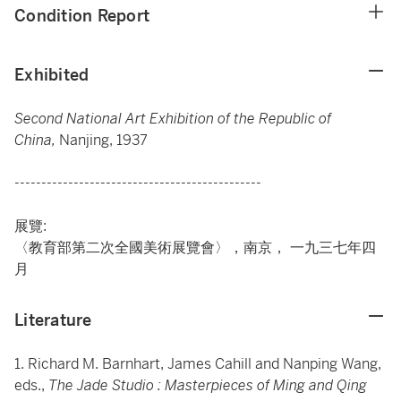
Condition Report
Exhibited
Second National Art Exhibition of the Republic of
China,
Nanjing, 1937
----------------------------------------------
展覽:
〈教育部第二次全國美術展覽會〉，南京， 一九三七年四
月
Literature
1. Richard M. Barnhart, James Cahill and Nanping Wang,
eds.,
The Jade Studio : Masterpieces of Ming and Qing