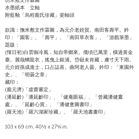
仿米敷文作霖圖
水墨紙本 立軸
附藍釉「烏程龐氏珍藏」瓷軸頭
款識：撫米敷文作霖圖，為元介老姪賀。南田客壽平。鈐
印：「園客」、「壽平」、「南田草衣客」、「游戲筆墨」
題跋：
(惲日初)白雲御冷風，知自帝鄉來。俄頃已萬里，橫過黃金
臺。麗哉螭龍衣，搖曳上銀浦。岱嶽未肯藏，膚寸天下雨。
元介姪孫成進士，口占誌喜。曲阿老人曇。鈐印：「東園外
史」、「明曇之章」
藏印：
(龐元濟)「虛齋審定」
(潘延齡)「潘延齡印」、「健庵眼福」、「曾藏潘健𥂝
處」、「延齡心賞」、「潘健盦圖書印」
(羅天池)「羅六湖家珍藏」、「羅天池書畫印」
103 x 69 cm. 40½ x 27⅛ in.