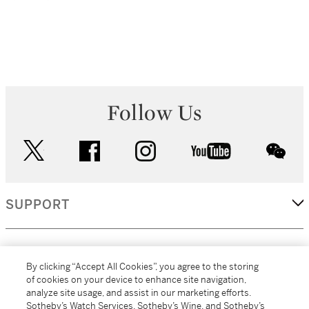
Follow Us
twitter
facebook
instagram
youtube
wec
SUPPORT
CORPORATE
By clicking “Accept All Cookies”, you agree to the storing
of cookies on your device to enhance site navigation,
analyze site usage, and assist in our marketing efforts.
MORE...
Sotheby’s Watch Services, Sotheby’s Wine, and Sotheby’s