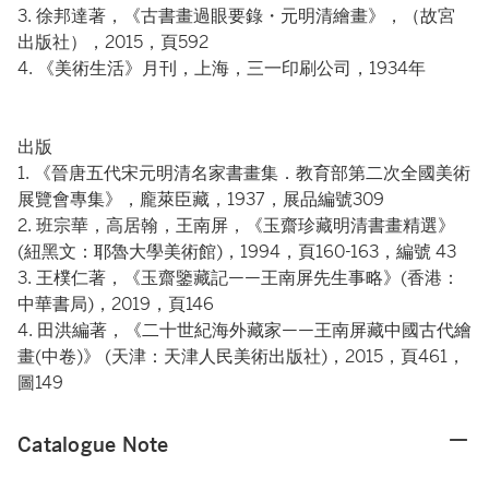
3. 徐邦達著，《古書畫過眼要錄・元明清繪畫》，（故宮
出版社），2015，頁592
4. 《美術生活》月刊，上海，三一印刷公司，1934年
出版
1. 《晉唐五代宋元明清名家書畫集．教育部第二次全國美術
展覽會專集》，龐萊臣藏，1937，展品編號309
2. 班宗華，高居翰，王南屏，《玉齋珍藏明清書畫精選》
(紐黑文：耶魯大學美術館)，1994，頁160-163，編號 43
3. 王樸仁著，《玉齋鑒藏記——王南屏先生事略》(香港：
中華書局)，2019，頁146
4. 田洪編著，《二十世紀海外藏家——王南屏藏中國古代繪
畫(中卷)》 (天津：天津人民美術出版社)，2015，頁461，
圖149
Catalogue Note