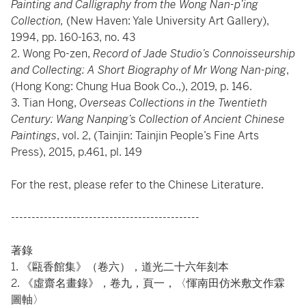
Painting and Calligraphy from the Wong Nan-p’ing
Collection,
(New Haven: Yale University Art Gallery),
1994, pp. 160-163, no. 43
2. Wong Po-zen,
Record of Jade Studio’s Connoisseurship
and Collecting: A Short Biography of Mr Wong Nan-ping
,
(Hong Kong: Chung Hua Book Co.,), 2019, p. 146.
3. Tian Hong,
Overseas Collections in the Twentieth
Century: Wang Nanping’s Collection of Ancient Chinese
Paintings
, vol. 2, (Tainjin: Tainjin People’s Fine Arts
Press), 2015, p.461, pl. 149
For the rest, please refer to the Chinese Literature.
----------------------------------------------
著錄
1. 《甌香館集》（卷六），道光二十六年刻本
2. 《虛齋名畫錄》，卷九，頁一，〈惲南田仿米敷文作霖
圖軸〉