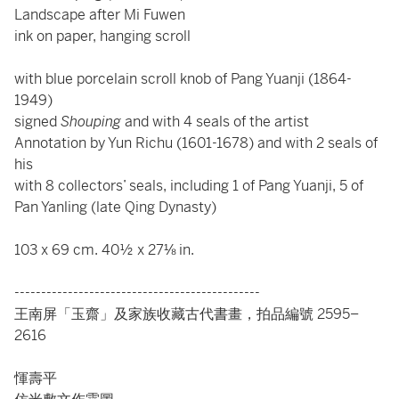
Landscape after Mi Fuwen
ink on paper, hanging scroll
with blue porcelain scroll knob of Pang Yuanji (1864-
1949)
signed
Shouping
and with 4 seals of the artist
Annotation by Yun Richu (1601-1678) and with 2 seals of
his
with 8 collectors’ seals, including 1 of Pang Yuanji, 5 of
Pan Yanling (late Qing Dynasty)
103 x 69 cm. 40½ x 27⅛ in.
----------------------------------------------
王南屏「玉齋」及家族收藏古代書畫，拍品編號 2595–
2616
惲壽平