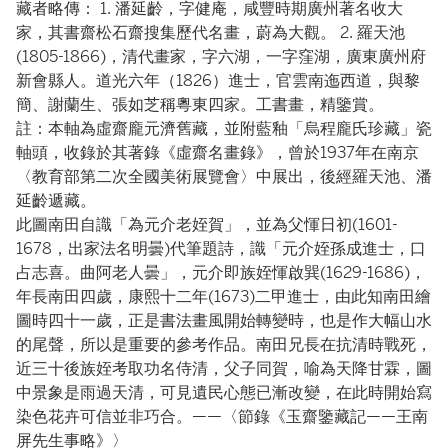
藏者略傳： 1. 潘延齡，字健庵，咸豐時期廣州著名收大
家，其書齋松石齋搜集歷代名畫，蔚為大觀。 2. 羅天池
(1805-1866)，清代畫家，字六湖，一字窪湖，廣東廣州府
新會縣人。道光六年（1826）進士，官雲南迤西道，與黎
簡、謝蘭生、張如芝稱粵東四家。工書畫，精鑒賞。
註：本軸為虛齋龐元濟舊藏，並附藍釉「烏程龐氏珍藏」瓷
軸頭，收錄於其著錄《虛齋名畫錄》，曾於1937年在南京
〈教育部第二次全國美術展覽會〉中展出，後經羅天池、潘
延齡遞藏。
此圖南田自識「為元介老姪賀」，並為父惲日初(1601-
1678，出家法名明曇)代筆題詩，識「元介姪孫成進士，口
占志喜。曲阿老人曇」，元介即族姪惲啟巽(1629-1686)，
年長南田四歲，康熙十二年(1673)二甲進士，由此知南田繪
圖時四十一歲，正是書法畫風開始轉變時，也是作大幅山水
的尾聲，所以是重要的參考作品。南田兄長在抗清時戰死，
近三十後族姪考取功名侍清，父子同賀，喻為天降甘霖，圖
中景象是雨過天清，可見遺民心態已漸改變，在此時開始寫
染色花卉可信並非巧合。——〈節錄《玉齋鑒藏記——王南
屏先生事略》〉