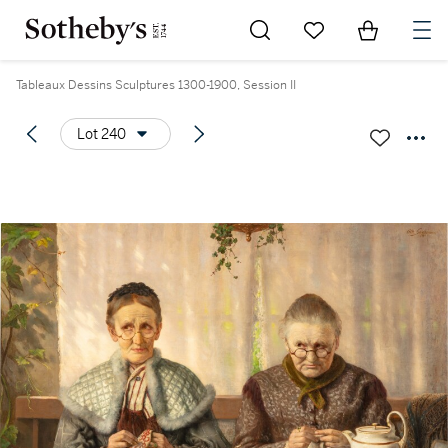
Go to My Favorites
Items in Sh
0
Tableaux Dessins Sculptures 1300-1900, Session II
Lot 240