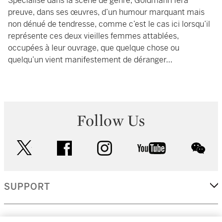
Spécialisé dans la scène de genre, Goldmann fera
preuve, dans ses œuvres, d’un humour marquant mais
non dénué de tendresse, comme c’est le cas ici lorsqu’il
représente ces deux vieilles femmes attablées,
occupées à leur ouvrage, que quelque chose ou
quelqu’un vient manifestement de déranger…
Follow Us
twitter
facebook
instagram
youtube
wec
SUPPORT
CORPORATE