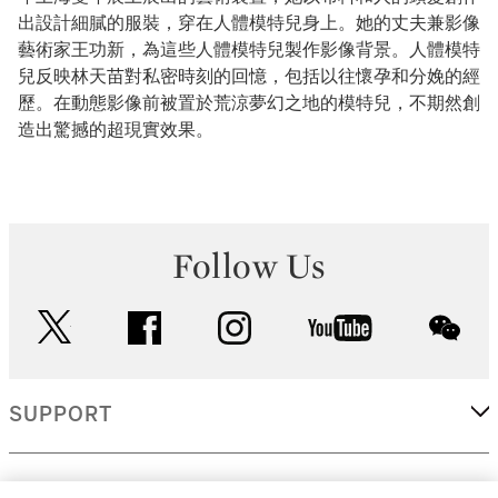
出設計細膩的服裝，穿在人體模特兒身上。她的丈夫兼影像
藝術家王功新，為這些人體模特兒製作影像背景。人體模特
兒反映林天苗對私密時刻的回憶，包括以往懷孕和分娩的經
歷。在動態影像前被置於荒涼夢幻之地的模特兒，不期然創
造出驚撼的超現實效果。
Follow Us
twitter
facebook
instagram
youtube
wec
SUPPORT
CORPORATE