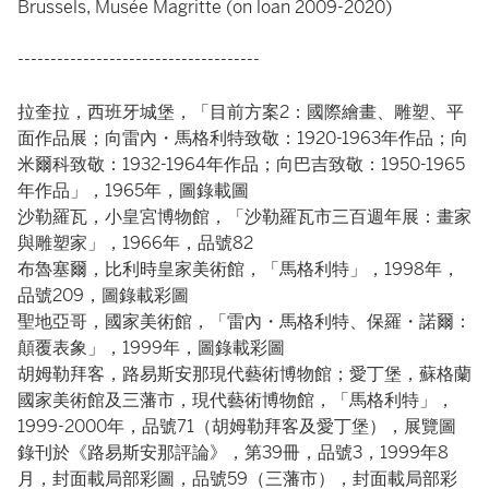
Brussels, Musée Magritte (on loan 2009-2020)
-------------------------------------
拉奎拉，西班牙城堡，「目前方案2：國際繪畫、雕塑、平
面作品展；向雷內・馬格利特致敬：1920-1963年作品；向
米爾科致敬：1932-1964年作品；向巴吉致敬：1950-1965
年作品」，1965年，圖錄載圖
沙勒羅瓦，小皇宮博物館，「沙勒羅瓦市三百週年展：畫家
與雕塑家」，1966年，品號82
布魯塞爾，比利時皇家美術館，「馬格利特」，1998年，
品號209，圖錄載彩圖
聖地亞哥，國家美術館，「雷內・馬格利特、保羅・諾爾：
顛覆表象」，1999年，圖錄載彩圖
胡姆勒拜客，路易斯安那現代藝術博物館；愛丁堡，蘇格蘭
國家美術館及三藩市，現代藝術博物館，「馬格利特」，
1999-2000年，品號71（胡姆勒拜客及愛丁堡），展覽圖
錄刊於《路易斯安那評論》，第39冊，品號3，1999年8
月，封面載局部彩圖，品號59（三藩市），封面載局部彩