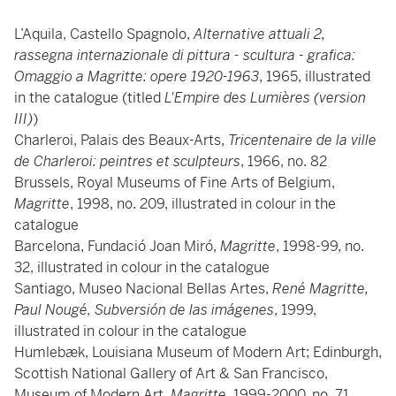
L’Aquila, Castello Spagnolo,
Alternative attuali 2,
rassegna internazionale di pittura - scultura - grafica:
Omaggio a Magritte: opere 1920-1963
, 1965, illustrated
in the catalogue (titled
L'Empire des Lumières (version
III)
)
Charleroi, Palais des Beaux-Arts,
Tricentenaire de la ville
de Charleroi: peintres et sculpteurs
, 1966, no. 82
Brussels, Royal Museums of Fine Arts of Belgium,
Magritte
, 1998, no. 209, illustrated in colour in the
catalogue
Barcelona, Fundació Joan Miró,
Magritte
, 1998-99, no.
32, illustrated in colour in the catalogue
Santiago, Museo Nacional Bellas Artes,
René Magritte,
Paul Nougé, Subversión de las imágenes
, 1999,
illustrated in colour in the catalogue
Humlebæk, Louisiana Museum of Modern Art; Edinburgh,
Scottish National Gallery of Art & San Francisco,
Museum of Modern Art,
Magritte
, 1999-2000, no. 71