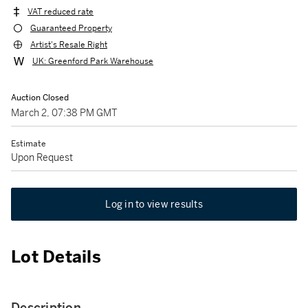
VAT reduced rate
Guaranteed Property
Artist's Resale Right
UK: Greenford Park Warehouse
Auction Closed
March 2, 07:38 PM GMT
Estimate
Upon Request
Log in to view results
Lot Details
Description