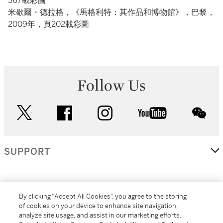
367載彩圖
米歇爾・德拉格，《馬格利特：其作品和博物館》，巴黎，
2009年，頁202載彩圖
Follow Us
twitter
facebook
instagram
youtube
wec
SUPPORT
CORPORATE
By clicking “Accept All Cookies”, you agree to the storing
of cookies on your device to enhance site navigation,
analyze site usage, and assist in our marketing efforts.
MORE...