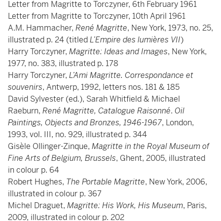
Letter from Magritte to Torczyner, 6th February 1961
Letter from Magritte to Torczyner, 10th April 1961
A.M. Hammacher,
René Magritte
, New York, 1973, no. 25,
illustrated p. 24 (titled
L’Empire des lumières VII
)
Harry Torczyner,
Magritte: Ideas and Images
, New York,
1977, no. 383, illustrated p. 178
Harry Torczyner,
L’Ami Magritte. Correspondance et
souvenirs
, Antwerp, 1992, letters nos. 181 & 185
David Sylvester (ed.), Sarah Whitfield & Michael
Raeburn,
René Magritte, Catalogue Raisonné
.
Oil
Paintings, Objects and Bronzes, 1946-1967
, London,
1993, vol. III, no. 929, illustrated p. 344
Gisèle Ollinger-Zinque,
Magritte in the Royal Museum of
Fine Arts of Belgium, Brussels
, Ghent, 2005, illustrated
in colour p. 64
Robert Hughes,
The Portable Magritte
, New York, 2006,
illustrated in colour p. 367
Michel Draguet,
Magritte: His Work, His Museum
, Paris,
2009, illustrated in colour p. 202