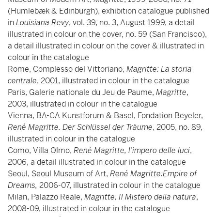
(Humlebæk & Edinburgh), exhibition catalogue published
in
Louisiana Revy
, vol. 39, no. 3, August 1999, a detail
illustrated in colour on the cover, no. 59 (San Francisco),
a detail illustrated in colour on the cover & illustrated in
colour in the catalogue
Rome, Complesso del Vittoriano,
Magritte: La storia
centrale
, 2001, illustrated in colour in the catalogue
Paris, Galerie nationale du Jeu de Paume,
Magritte
,
2003, illustrated in colour in the catalogue
Vienna, BA-CA Kunstforum & Basel, Fondation Beyeler,
René Magritte. Der Schlüssel der Träume
, 2005, no. 89,
illustrated in colour in the catalogue
Como, Villa Olmo,
René Magritte, l’impero delle luci
,
2006, a detail illustrated in colour in the catalogue
Seoul, Seoul Museum of Art,
René Magritte:Empire of
Dreams,
2006-07, illustrated in colour in the catalogue
Milan, Palazzo Reale,
Magritte, Il Mistero della natura
,
2008-09, illustrated in colour in the catalogue