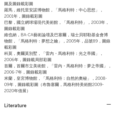
圖及圖錄載彩圖
羅馬，維托里安諾博物館，「馬格利特：中心思想」，
2001年，圖錄載彩圖
巴黎，國立網球場現代美術館，「馬格利特」，2003年，
圖錄載彩圖
維也納，BA-CA藝術論壇及巴塞爾，瑞士貝耶勒基金會博
物館，「馬格利特：夢想之鑰」，2005年，品號89，圖錄
載彩圖
科莫，奧爾莫別墅，「雷內・馬格利特：光之帝國」，
2006年，圖錄載局部彩圖
首爾，首爾市立美術館，「雷內・馬格利特：夢之帝國」，
2006-7年，圖錄載彩圖
米蘭，皇宮博物館，「馬格利特：自然的奧秘」，2008-
09年，圖錄載彩圖（布魯塞爾，馬格利特美術館2009-
2020年借展）
Literature