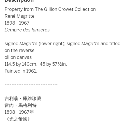
Property from The Gillion Crowet Collection
René Magritte
1898 - 1967
L’empire des lumières
signed
Magritte
(lower right); signed
Magritte
and titled
on the reverse
oil on canvas
114.5 by 146cm., 45 by 57½in.
Painted in 1961.
-------------------------------
吉利翁・庫維珍藏
雷內・馬格利特
1898 - 1967年
《光之帝國》