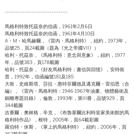
-----------------------------------
馬格利特致托茲奈的信函，1961年2月6日
馬格利特致托茲奈的信函，1961年4月10日
A・M・哈馬赫爾，《雷內・馬格利特》，紐約，1973年，
品號25，頁24載圖（題為《光之帝國VII》）
哈利・托茲奈，《馬格利特：意念與意象》，紐約，1977
年，品號383，頁178載圖
哈利・托茲奈，《好友馬格利特：書信與回憶》，安特衛
普，1992年，信函編號181及185
大衛．史維斯塔、莎拉・惠特菲爾德及邁克爾・雷伯恩（合
編），《雷內・馬格利特：1946-1967年油畫、物體藝術及
銅雕專題目錄》，倫敦，1993年，第III冊，品號929，頁
344載圖
吉賽爾．奧林格．辛克，《布魯塞爾比利時皇家美術館的馬
格利特作品》，根特，2005年，頁64載彩圖
羅伯特・休斯，《掌上的馬格利特》，紐約，2006年，頁