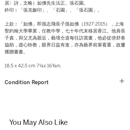
居〉詩，文略）如佛先生法正。張石園。
鈐印︰「張克龢印」、「石園」、「張石園」。
上款︰「如佛」即孫志飛長子孫如佛（1927-2015），上海
聖約翰大學畢業，任教中學，七十年代末移居香江。他肩長
子責，與父尤為親近，藝壇仝道每往訪賞畫，他必從傍舒卷
協助，虛心聆教，眼界日益有進，亦為藝界前輩看重，故屢
獲贈書畫。
18.5 x 42.5 cm 7¼x 16¾in.
Condition Report
You May Also Like