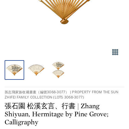
孫志飛家族收藏書畫（編號3068-3077） | PROPERTY FROM THE SUN
ZHIFEI FAMILY COLLECTION (LOTS 3068-3077)
張石園 松溪玄言、行書 | Zhang
Shiyuan, Hermitage by Pine Grove;
Calligraphy