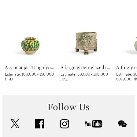
A sancai jar, Tang dynasty | 唐 三彩罐
A large green-glazed tripod vessel, Han dynasty | 漢 綠釉神獸紋樽
Estimate:
100,000 - 150,000
Estimate:
50,000 - 100,000
Estimate:
30
HKD
HKD
600,000 H
Follow Us
twitter
facebook
instagram
youtube
wec