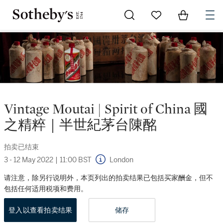
Go to My Favorites
Items in Sh
0
Vintage Moutai | Spirit of China 國
之精粹｜半世紀茅台陳酩
拍卖已结束
3 - 12 May 2022
|
11:00 BST
London
请注意，除另行说明外，本页列出的拍卖结果已包括买家酬金，但不
包括任何适用税项和费用。
登入以查看拍卖结果
储存