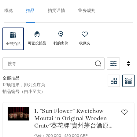
概览
拍品
拍卖详情
业务规则
可竞投拍品
我的出价
收藏夹
全部拍品
搜寻
全部拍品
12项结果，排列次序为 拍品编号（由小至大）
12项结果，排列次序为
拍品编号（由小至大）
1. “Sun Flower” Kweichow
Moutai in Original Wooden
Crate"葵花牌"貴州茅台酒原木
箱 1972 (24 BT54)
估价：
200,000 - 450,000 GBP