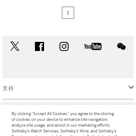
1
twitter
facebook
instagram
youtube
wec
支持
企业
By clicking “Accept All Cookies”, you agree to the storing
of cookies on your device to enhance site navigation,
analyze site usage, and assist in our marketing efforts.
更多
Sotheby’s Watch Services, Sotheby’s Wine, and Sotheby’s