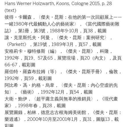
Hans Werner Holzwarth,
Koons,
Cologne 2015, p. 28
(text)
彼得・卡爾森，〈傑夫・昆斯：在他的第一次回顧展上——
一睹1980年代最觸動人心的藝術家〉，《當代國際藝術雜
誌》，第1冊，第3號，1988年9-10月，頁38，載圖
讓・克里斯托夫・阿曼，〈傑夫・昆斯：案例研究〉，
《Parkett》，第19號，1989年3月，頁57，載圖
安格莉卡・穆特修斯（編），《傑夫・昆斯》，科隆，
1992年，頁19、57及65，展覽現場，頁20（內文），及頁
66-67，載彩圖
羅伯特・羅森布拉姆（等），《傑夫・昆斯手冊》，倫敦，
1992年，頁59，載彩圖
阿比希・馮・約格・烏韋，〈傑夫・昆斯：內心空虛的先
知〉，《藝術》，1992年12月，頁54，載圖
大衛・鮑伊，〈超平庸主義與無辜的推銷員〉，《現代畫
家》，1998年春，頁28，載圖
展覽圖錄，柏林，德意志古根海姆美術館，《傑夫・昆斯：
樂逍遙》，2000年10月至2001年1月，頁31，圖版13，載
彩圖