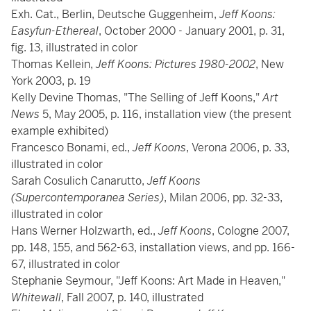
Exh. Cat., Berlin, Deutsche Guggenheim,
Jeff Koons:
Easyfun-Ethereal
, October 2000 - January 2001, p. 31,
fig. 13, illustrated in color
Thomas Kellein,
Jeff Koons: Pictures 1980-2002
, New
York 2003, p. 19
Kelly Devine Thomas, "The Selling of Jeff Koons,"
Art
News
5, May 2005, p. 116, installation view (the present
example exhibited)
Francesco Bonami, ed.,
Jeff Koons
, Verona 2006, p. 33,
illustrated in color
Sarah Cosulich Canarutto,
Jeff Koons
(Supercontemporanea Series)
, Milan 2006, pp. 32-33,
illustrated in color
Hans Werner Holzwarth, ed.,
Jeff Koons
, Cologne 2007,
pp. 148, 155, and 562-63, installation views, and pp. 166-
67, illustrated in color
Stephanie Seymour, "Jeff Koons: Art Made in Heaven,"
Whitewall
, Fall 2007, p. 140, illustrated