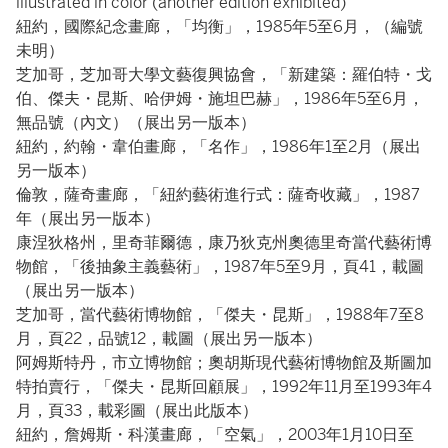
illustrated in color (another edition exhibited)
紐約，國際紀念畫廊，「均衡」，1985年5至6月，（編號
未明）
芝加哥，芝加哥大學文藝復興協會，「新建築：羅伯特・戈
伯、傑夫・昆斯、哈伊姆・施坦巴赫」，1986年5至6月，
無品號（內文）（展出另一版本）
紐約，約翰・韋伯畫廊，「名作」，1986年1至2月（展出
另一版本）
倫敦，薩奇畫廊，「紐約藝術進行式：薩奇收藏」，1987
年（展出另一版本）
康涅狄格州，里奇菲爾德，康乃狄克州奧德里奇當代藝術博
物館，「後抽象主義藝術」，1987年5至9月，頁41，載圖
（展出另一版本）
芝加哥，當代藝術博物館，「傑夫・昆斯」，1988年7至8
月，頁22，品號12，載圖（展出另一版本）
阿姆斯特丹，市立博物館；奧胡斯現代藝術博物館及斯圖加
特拍賣行，「傑夫・昆斯回顧展」，1992年11月至1993年4
月，頁33，載彩圖（展出此版本）
紐約，詹姆斯・科漢畫廊，「空氣」，2003年1月10日至