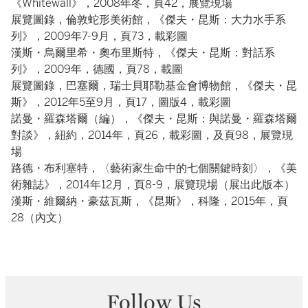
《Whitewall》，2008年冬，頁42，展覽現場
展覽圖錄，倫敦蛇形美術館，《傑夫・昆斯：大力水手系
列》，2009年7-9月，頁73，載彩圖
漢斯・烏爾里希・奧布里斯特，《傑夫・昆斯：對話系
列》，2009年，德國，頁78，載圖
展覽圖錄，巴塞爾，瑞士貝耶勒基金會博物館，《傑夫・昆
斯》，2012年5至9月，頁17，圖版4，載彩圖
諾曼・羅森塔爾（編），《傑夫・昆斯：與諾曼・羅森塔爾
對談》，紐約，2014年，頁26，載彩圖，及頁98，展覽現
場
路德・布利塞特，〈藝術家生命中的七個關鍵時刻〉，《美
術雜誌》，2014年12月，頁8-9，展覽現場（展出此版本）
漢斯・維爾納・豪茲瓦斯，《昆斯》，科隆，2015年，頁
28（內文）
Follow Us