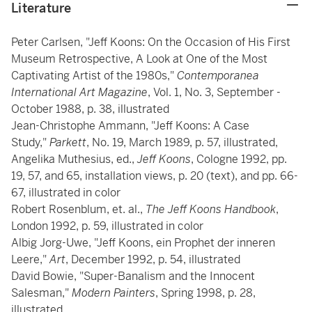
Literature
Peter Carlsen, "Jeff Koons: On the Occasion of His First
Museum Retrospective, A Look at One of the Most
Captivating Artist of the 1980s,"
Contemporanea
International Art Magazine
, Vol. 1, No. 3, September -
October 1988, p. 38, illustrated
Jean-Christophe Ammann, "Jeff Koons: A Case
Study,"
Parkett
, No. 19, March 1989, p. 57, illustrated,
Angelika Muthesius, ed.,
Jeff Koons
, Cologne 1992, pp.
19, 57, and 65, installation views, p. 20 (text), and pp. 66-
67, illustrated in color
Robert Rosenblum, et. al.,
The Jeff Koons Handbook
,
London 1992, p. 59, illustrated in color
Albig Jorg-Uwe, "Jeff Koons, ein Prophet der inneren
Leere,"
Art
, December 1992, p. 54, illustrated
David Bowie, "Super-Banalism and the Innocent
Salesman,"
Modern Painters
, Spring 1998, p. 28,
illustrated