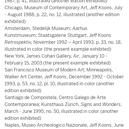
1987, p. 41, illustrated (another edition exhibited)
Chicago, Museum of Contemporary Art,
Jeff Koons
, July
- August 1988, p. 22, no. 12, illustrated (another edition
exhibited)
Amsterdam, Stedelijk Museum; Aarhus
Kunstmuseum; Staatsgalerie Stuttgart,
Jeff Koons
Retrospektiv,
November 1992 – April 1993, p. 33, no. 18,
illustrated in color (the present example exhibited)
New York, James Cohan Gallery,
Air
, January 10 -
February 15, 2003 (the present example exhibited)
San Francisco Museum of Modern Art; Minneapolis,
Walker Art Center,
Jeff Koons
, December 1992 - October
1993, p. 53, no. 12, pl. 10, illustrated in color (another
edition exhibited)
Santiago de Compostela, Centro Galego de Arte
Contemporanea; Kunsthaus Zürich,
Signs and Wonders
,
March - June 1995, no. 50, illustrated in color (another
edition exhibited)
Naples, Museo Archeologico Nazionale,
Jeff Koons
, June