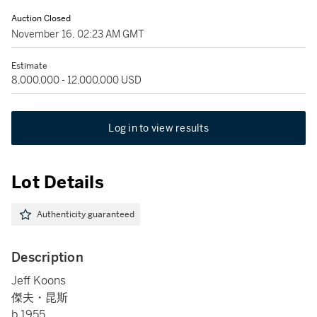
Auction Closed
November 16, 02:23 AM GMT
Estimate
8,000,000 - 12,000,000 USD
Log in to view results
Lot Details
Authenticity guaranteed
Description
Jeff Koons
傑夫・昆斯
b.1955