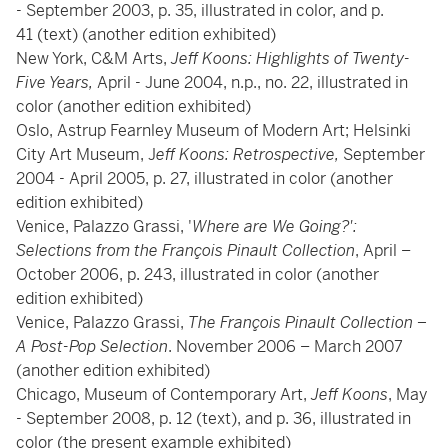
- September 2003, p. 35, illustrated in color, and p.
41 (text) (another edition exhibited)
New York, C&M Arts,
Jeff Koons: Highlights of Twenty-
Five Years,
April - June 2004, n.p., no. 22, illustrated in
color (another edition exhibited)
Oslo, Astrup Fearnley Museum of Modern Art; Helsinki
City Art Museum, J
eff Koons: Retrospective,
September
2004 - April 2005, p. 27, illustrated in color (another
edition exhibited)
Venice, Palazzo Grassi, '
Where are We Going?':
Selections from the François Pinault Collection
, April –
October 2006, p. 243, illustrated in color (another
edition exhibited)
Venice, Palazzo Grassi,
The François Pinault Collection –
A Post-Pop Selection
. November 2006 – March 2007
(another edition exhibited)
Chicago, Museum of Contemporary Art,
Jeff Koons
, May
- September 2008, p. 12 (text), and p. 36, illustrated in
color (the present example exhibited)