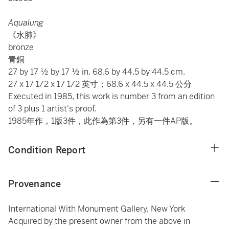
Aqualung
《水肺》
bronze
青銅
27 by 17 ½ by 17 ½ in. 68.6 by 44.5 by 44.5 cm.
27 x 17 1/2 x 17 1/2 英寸；68.6 x 44.5 x 44.5 公分
Executed in 1985, this work is number 3 from an edition
of 3 plus 1 artist's proof.
1985年作，1版3件，此作為第3件，另有一件AP版。
Condition Report
Provenance
International With Monument Gallery, New York
Acquired by the present owner from the above in