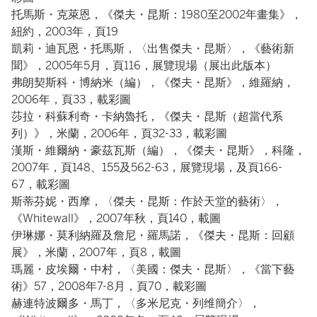
托馬斯・克萊恩，《傑夫・昆斯：1980至2002年畫集》，
紐約，2003年，頁19
凱莉・迪瓦恩・托馬斯，〈出售傑夫・昆斯〉，《藝術新
聞》，2005年5月，頁116，展覽現場（展出此版本）
弗朗契斯科・博納米（編），《傑夫・昆斯》，維羅納，
2006年，頁33，載彩圖
莎拉・科蘇利奇・卡納魯托，《傑夫・昆斯（超當代系
列）》，米蘭，2006年，頁32-33，載彩圖
漢斯・維爾納・豪茲瓦斯（編），《傑夫・昆斯》，科隆，
2007年，頁148、155及562-63，展覽現場，及頁166-
67，載彩圖
斯蒂芬妮・西摩，〈傑夫・昆斯：作於天堂的藝術〉，
《Whitewall》，2007年秋，頁140，載圖
伊琳娜・莫利納羅及詹尼・羅馬諾，《傑夫・昆斯：回顧
展》，米蘭，2007年，頁8，載圖
瑪麗・皮埃爾・中村，〈美國：傑夫・昆斯〉，《當下藝
術》57，2008年7-8月，頁70，載彩圖
赫連特波爾多・馬丁，〈多米尼克・列维簡介〉，