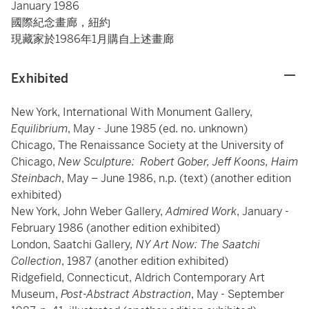
January 1986
國際紀念畫廊，紐約
現藏家於1986年1月購自上述畫廊
Exhibited
New York, International With Monument Gallery,
Equilibrium
, May - June 1985 (ed. no. unknown)
Chicago, The Renaissance Society at the University of
Chicago,
New Sculpture: Robert Gober, Jeff Koons, Haim
Steinbach
, May – June 1986, n.p. (text) (another edition
exhibited)
New York, John Weber Gallery,
Admired Work
, January -
February 1986 (another edition exhibited)
London, Saatchi Gallery
, NY Art Now: The Saatchi
Collection
, 1987 (another edition exhibited)
Ridgefield, Connecticut, Aldrich Contemporary Art
Museum,
Post-Abstract Abstraction
, May - September