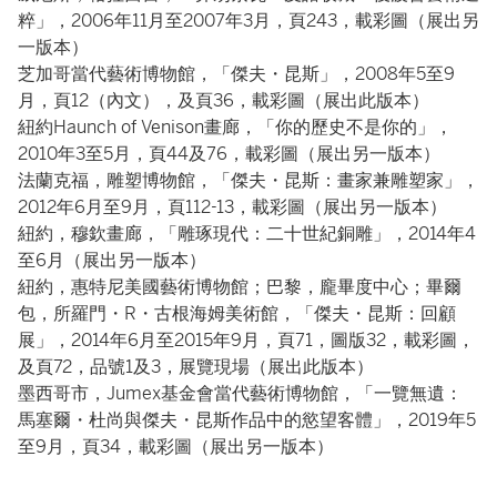
粹」，2006年11月至2007年3月，頁243，載彩圖（展出另
一版本）
芝加哥當代藝術博物館，「傑夫・昆斯」，2008年5至9
月，頁12（內文），及頁36，載彩圖（展出此版本）
紐約Haunch of Venison畫廊，「你的歷史不是你的」，
2010年3至5月，頁44及76，載彩圖（展出另一版本）
法蘭克福，雕塑博物館，「傑夫・昆斯：畫家兼雕塑家」，
2012年6月至9月，頁112-13，載彩圖（展出另一版本）
紐約，穆欽畫廊，「雕琢現代：二十世紀銅雕」，2014年4
至6月（展出另一版本）
紐約，惠特尼美國藝術博物館；巴黎，龐畢度中心；畢爾
包，所羅門・R・古根海姆美術館，「傑夫・昆斯：回顧
展」，2014年6月至2015年9月，頁71，圖版32，載彩圖，
及頁72，品號1及3，展覽現場（展出此版本）
墨西哥市，Jumex基金會當代藝術博物館，「一覽無遺：
馬塞爾・杜尚與傑夫・昆斯作品中的慾望客體」，2019年5
至9月，頁34，載彩圖（展出另一版本）