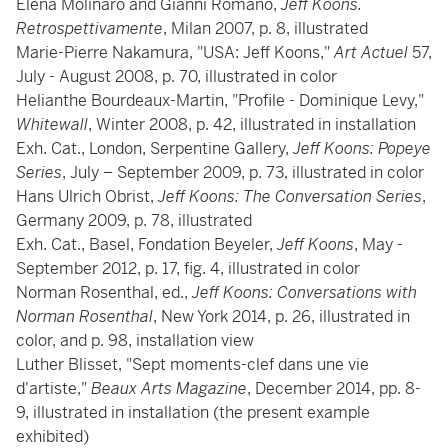
Elena Molinaro and Gianni Romano,
Jeff Koons.
Retrospettivamente
, Milan 2007, p. 8, illustrated
Marie-Pierre Nakamura, "USA: Jeff Koons,"
Art Actuel
57,
July - August 2008, p. 70, illustrated in color
Helianthe Bourdeaux-Martin, "Profile - Dominique Levy,"
Whitewall
, Winter 2008, p. 42, illustrated in installation
Exh. Cat., London, Serpentine Gallery,
Jeff Koons: Popeye
Series
, July – September 2009, p. 73, illustrated in color
Hans Ulrich Obrist,
Jeff Koons: The Conversation Series
,
Germany 2009, p. 78, illustrated
Exh. Cat., Basel, Fondation Beyeler,
Jeff Koons
, May -
September 2012, p. 17, fig. 4, illustrated in color
Norman Rosenthal, ed.,
Jeff Koons: Conversations with
Norman Rosenthal
, New York 2014, p. 26, illustrated in
color, and p. 98, installation view
Luther Blisset, "Sept moments-clef dans une vie
d'artiste,"
Beaux Arts Magazine
, December 2014, pp. 8-
9, illustrated in installation (the present example
exhibited)