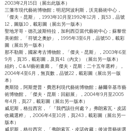
2003年2月15日（展出此版本）
三藩市現代藝術博物館；明尼阿波利斯，沃克藝術中心，
「傑夫・昆斯」，1993年10月至1992年12月，頁53，品號
12，圖版10，載彩圖（展出另一版本）
聖地牙哥・德孔波斯特拉，加利西亞當代藝術中心；蘇黎世
美術館，「符號之奧妙」，1995年3至6月，品號50，載彩
圖（展出另一版本）
那不勒斯，國家考古博物館，「傑夫・昆斯」，2003年6至
9月，頁35，載彩圖，及頁41（內文）（展出另一版本）
紐約，C＆M藝術畫廊，「傑夫・昆斯：二十五年選粹」，
2004年4至6月，無頁數，品號22，載彩圖（展出另一版
本）
奧斯陸，阿斯楚普・費恩利現代藝術博物館；赫爾辛基市藝
術博物館，「傑夫・昆斯：回顧展」，2004年9月至2005
年4月，頁27，載彩圖（展出另一版本）
威尼斯，格拉西宮，「『我們該往何處？』弗朗索瓦・皮諾
收藏選粹」，2006年4至10月，頁243，載彩圖（展出另一
版本）
威尼斯，格拉西宮，「弗朗索瓦・皮諾收藏：後波普藝術選