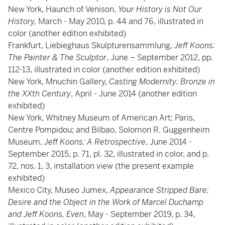
New York, Haunch of Venison,
Your History is Not Our
History,
March - May 2010, p. 44 and 76, illustrated in
color (another edition exhibited)
Frankfurt, Liebieghaus Skulpturensammlung,
Jeff Koons:
The Painter & The Sculptor
, June – September 2012, pp.
112-13, illustrated in color (another edition exhibited)
New York, Mnuchin Gallery,
Casting Modernity: Bronze in
the XXth Century
, April - June 2014 (another edition
exhibited)
New York, Whitney Museum of American Art; Paris,
Centre Pompidou; and Bilbao, Solomon R. Guggenheim
Museum,
Jeff Koons: A Retrospective
, June 2014 -
September 2015, p. 71, pl. 32, illustrated in color, and p.
72, nos. 1, 3, installation view (the present example
exhibited)
Mexico City, Museo Jumex,
Appearance Stripped Bare:
Desire and the Object in the Work of Marcel Duchamp
and Jeff Koons, Even
, May - September 2019, p. 34,