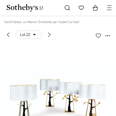
Go to My Favorites
Items in Sh
0
Saint-Calais, un Manoir Enchanté par Hubert Le Gall
Lot 22