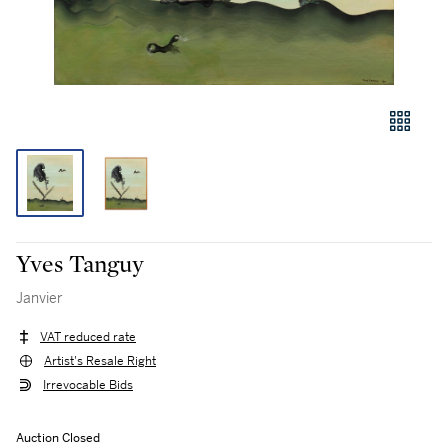
Yves Tanguy
Janvier
VAT reduced rate
Artist's Resale Right
Irrevocable Bids
Auction Closed