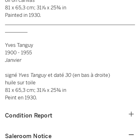
oil on canvas
81 x 65,3 cm; 31⅞ x 25¾ in
Painted in 1930.
____________________________________________________
_________
Yves Tanguy
1900 - 1955
Janvier
signé
Yves Tanguy
et daté
30
(en bas à droite)
huile sur toile
81 x 65,3 cm; 31⅞ x 25¾ in
Peint en 1930.
Condition Report
Saleroom Notice