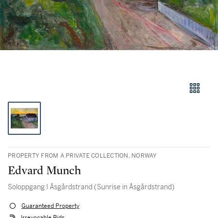
PROPERTY FROM A PRIVATE COLLECTION, NORWAY
Edvard Munch
Soloppgang I Åsgårdstrand (Sunrise in Åsgårdstrand)
Guaranteed Property
Irrevocable Bids