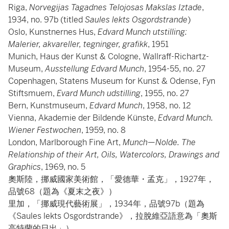
Riga,
Norvegijas Tagadnes Telojosas Makslas Iztade
,
1934, no. 97b (titled
Saules lekts Osgordstrande
)
Oslo, Kunstnernes Hus,
Edvard Munch utstilling:
Malerier, akvareller, tegninger, grafikk
, 1951
Munich, Haus der Kunst & Cologne, Wallraff-Richartz-
Museum,
Ausstellung Edvard Munch
, 1954-55, no. 27
Copenhagen, Statens Museum for Kunst & Odense, Fyn
Stiftsmuem,
Evard Munch udstilling
, 1955, no. 27
Bern, Kunstmuseum,
Edvard Munch
, 1958, no. 12
Vienna, Akademie der Bildende Künste,
Edvard Munch.
Wiener Festwochen
, 1959, no. 8
London, Marlborough Fine Art,
Munch—Nolde. The
Relationship of their Art, Oils, Watercolors, Drawings and
Graphics
, 1969, no. 5
奧斯陸，挪威國家美術館，「愛德華・孟克」，1927年，
品號68（題為《夏末之夜》）
里加，「挪威現代藝術展」，1934年，品號97b（題為
《Saules lekts Osgordstrande》，拉脫維亞語意為「奧斯
高特蘭的日出」）