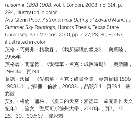
raisonné
,
1898-1908
, vol. I, London, 2008, no. 314, p.
294, illustrated in color
Ava Glenn Pope,
Astronomical Dating of Edvard Munch's
Summer Sky Paintings
, Honors Thesis, Texas State
University, San Marcos, 2010, pp. 7, 27, 28, 30, 60, 67,
illustrated in color
英格・阿爾弗・格勒森，《我所認識的孟克》，奧斯陸，
1956年
英格麗・蘭嘉德，《愛德華・孟克：成熟時期》，奧斯陸，
1960年，頁194
葛德・沃爾，《愛德華・孟克：繪畫全集，專題目錄 1898-
1908年》，第I冊，倫敦，2008年，品號314，頁294，載
彩圖
艾娃・格倫・蒲柏，《夏日的天空：愛德華・孟克畫作天文
紀年》，論文，聖馬可斯德州大學，2010年，頁7、27、
28、30、60及67，載彩圖