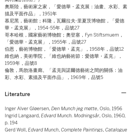
奧斯陸，藝術家之家，「愛德華・孟克展：油畫、水彩、素
描及平面作品」，1951年
慕尼黑，藝術館；科隆，瓦爾拉夫-里夏茨博物館，「愛德
華・孟克展」，1954-55年，品號27
哥本哈根，國家藝術博物館；奧登塞，Fyn Stiftsmuem，
「愛德華・孟克展」，1955年，品號27
伯恩，藝術博物館，「愛德華・孟克」，1958年，品號12
維也納，美術學院，「維也納藝術節：愛德華・孟克」，
1959年，品號8
倫敦，馬勃洛畫廊。「孟克與諾爾德藝術之間的關係：油
彩、水彩、素描及平面作品」，1969年，品號5
Literature
Inger Alver Gløersen,
Den Munch jeg møtte
,
Oslo, 1956
Ingrid Langaard,
Edvard Munch. Modningsår
, Oslo, 1960,
p. 194
Gerd Woll,
Edvard Munch
,
Complete Paintings
,
Catalogue