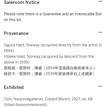
Saleroom Notice
Please note there is a Guarantee and an Irrevocable Bid
on this lot.
Provenance
Sigurd Høst, Norway (acquired directly from the artist in
1894)
Vibeke Høst, Norway (acquired by descent from the
above in 1939)
西格德・霍斯特，挪威（1894年直接購自藝術家本人）
維碧卡・霍斯特，挪威（1939年家族傳承自上述藏家）
Exhibited
Oslo, Nasjonalgalleriet,
Edvard Munch
, 1927, no. 68
(titled
Sensommerkveld
)