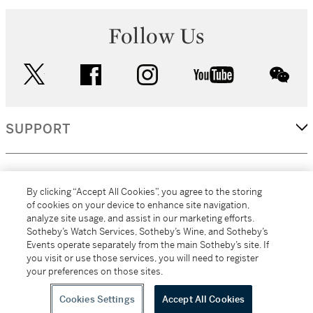
Follow Us
twitter
facebook
instagram
youtube
wec
SUPPORT
CORPORATE
By clicking “Accept All Cookies”, you agree to the storing
of cookies on your device to enhance site navigation,
analyze site usage, and assist in our marketing efforts.
MORE...
Sotheby’s Watch Services, Sotheby’s Wine, and Sotheby’s
Events operate separately from the main Sotheby’s site. If
you visit or use those services, you will need to register
your preferences on those sites.
(C) 2026
All alcoholic beverage sales in New York are made solely by
Sotheby's
Sotheby's Wine (NEW L1046028)
Cookies Settings
Accept All Cookies