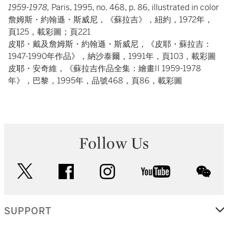
1959-1978,
Paris, 1995, no. 468, p. 86, illustrated in color
詹姆斯・約翰遜・斯威尼，《蘇拉吉》，紐約，1972年，
頁125，載彩圖；頁221
皮耶・戴及詹姆斯・約翰遜・斯威尼，《皮耶・蘇拉吉：
1947-1990年作品》，納沙泰爾，1991年，頁103，載彩圖
皮耶・安奇維，《蘇拉吉作品全集：繪畫II 1959-1978
年》，巴黎，1995年，品號468，頁86，載彩圖
Follow Us
twitter
facebook
instagram
youtube
wec
SUPPORT