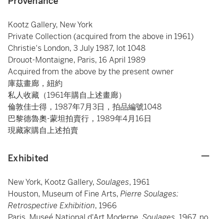
Provenance
Kootz Gallery, New York
Private Collection (acquired from the above in 1961)
Christie's London, 3 July 1987, lot 1048
Drouot-Montaigne, Paris, 16 April 1989
Acquired from the above by the present owner
庫茲畫廊，紐約
私人收藏（1961年購自上述畫廊）
倫敦佳士得，1987年7月3日，拍品編號1048
巴黎德魯奧-蒙坦拍賣行，1989年4月16日
現藏家購自上述拍賣
Exhibited
New York, Kootz Gallery,
Soulages
, 1961
Houston, Museum of Fine Arts,
Pierre Soulages:
Retrospective Exhibition
, 1966
Paris, Museé National d'Art Moderne,
Soulages,
1967, no.