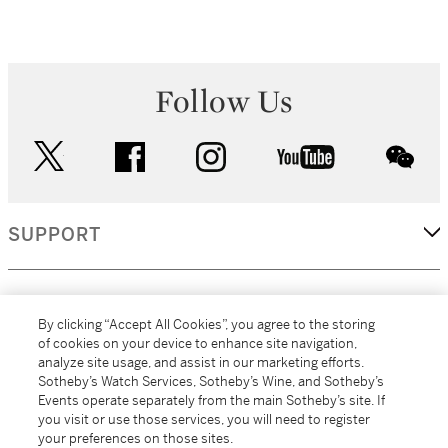
Follow Us
twitter
facebook
instagram
youtube
wec
SUPPORT
CORPORATE
By clicking “Accept All Cookies”, you agree to the storing
of cookies on your device to enhance site navigation,
analyze site usage, and assist in our marketing efforts.
MORE...
Sotheby’s Watch Services, Sotheby’s Wine, and Sotheby’s
Events operate separately from the main Sotheby’s site. If
you visit or use those services, you will need to register
your preferences on those sites.