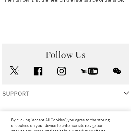
the number ‘1’ at the heel on the lateral side of the shoe.
Follow Us
twitter
facebook
instagram
youtube
wec
SUPPORT
CORPORATE
By clicking “Accept All Cookies”, you agree to the storing
of cookies on your device to enhance site navigation,