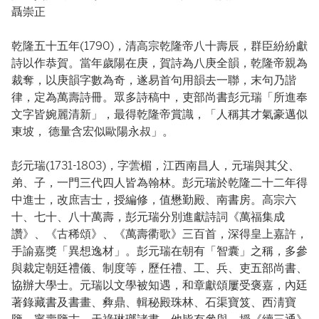
聶崇正
乾隆五十五年(1790)，清高宗乾隆帝八十壽辰，群臣紛紛獻
詩以作恭賀。當年歲陽在庚，賀詩為八庚全韻，乾隆帝親為
裁奪，以庚韻字數為奇，遂易首句用韻去一聯，末句乃諧
律，定為萬壽詩冊。眾多詩稿中，吏部尚書彭元瑞「所進奉
文字皆婉麗清新」，最得乾隆帝賞識，「人稱其才氣豪邁似
東坡， 德量含宏似歐陽永叔」。
彭元瑞(1731-1803)，字蕓楣，江西南昌人，元瑞與其父、
弟、子，一門三代四人皆為翰林。彭元瑞於乾隆二十二年得
中進士，改庶吉士，授編修，值懋勤殿、南書房。高宗六
十、七十、八十萬壽，彭元瑞分別進獻詩詞《萬福集成
讚》、《古稀頌》、《萬壽衢歌》三百首，深得皇上嘉許，
手諭嘉獎「異想逸材」。彭元瑞在朝有「智囊」之稱，多參
與裁定朝廷禮儀、制度等，歷任禮、工、兵、吏五部尚書、
協辦大學士。元瑞以文學被知遇，和章獻頌屢受褒嘉，內廷
著錄藏書及書畫、彜鼎、輯秘殿珠林、石渠寶笈、西淸寶