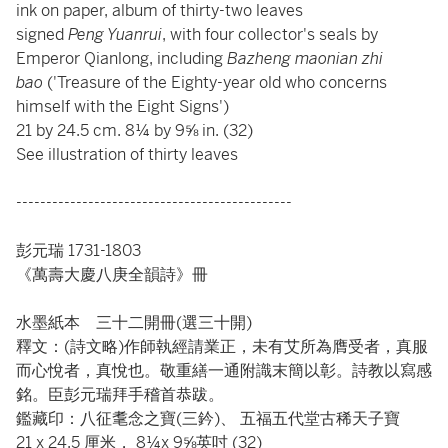
ink on paper, album of thirty-two leaves
signed
Peng Yuanrui
, with four collector's seals by
Emperor Qianlong, including
Bazheng maonian zhi
bao
('Treasure of the Eighty-year old who concerns
himself with the Eight Signs')
21 by 24.5 cm. 8¼ by 9⅝ in. (32)
See illustration of thirty leaves
----------------------------------------------
彭元瑞 1731-1803
《萬壽大慶八庚全韻詩》冊
水墨紙本 三十二開冊(選三十開)
釋文：(詩文略)作師執經請業正，未有艾所為膺受者，真服
而心悅者，真悅也。敬重繕一通附識末簡以彰。詩教以寫感
銘。臣彭元瑞拜手稽首恭跋。
鑑藏印：八征耄念之寶(三鈐)、 五福五代堂古稀天子寶
21 x 24.5 厘米， 8¼x 9⅝英吋 (32)