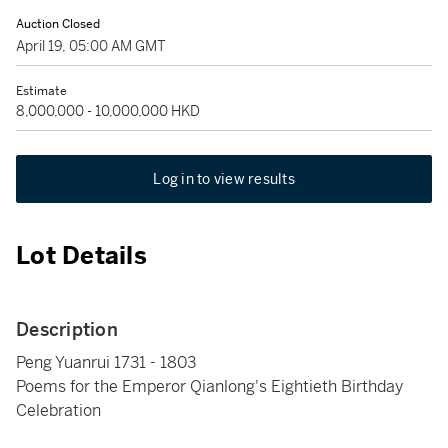
Auction Closed
April 19, 05:00 AM GMT
Estimate
8,000,000 - 10,000,000 HKD
Log in to view results
Lot Details
Description
Peng Yuanrui 1731 - 1803
Poems for the Emperor Qianlong's Eightieth Birthday
Celebration