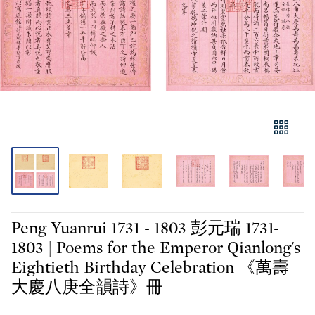
Peng Yuanrui 1731 - 1803 彭元瑞 1731-
1803 | Poems for the Emperor Qianlong's
Eightieth Birthday Celebration 《萬壽
大慶八庚全韻詩》冊