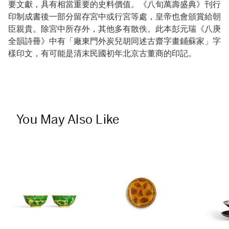
要文獻，具有相當重要的史料價值。《八旬萬壽盛典》刊行
印制成書後一部分留存宮中或行宮等處，皇帝也會頒賞給朝
臣親貴。除宮中所存外，其他多有散佚。此本彭元瑞《八庚
全韻詩冊》中有「廠東門外炭兒胡同述古齋字畫鋪蘇家」字
樣印文，有可能是清末民國初年北京古董商的印記。
You May Also Like