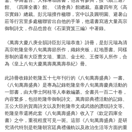
鑒、寧壽鑒古、天祿琳瑯諸書，他皆有參與，授《續三通》
館、《四庫全書》館、《清會典》館總裁。嘉慶四年充《高
宗實錄》總裁。彭元瑞擅作楹聯，宮中以及圓明園、避暑山
莊等行宮里多處楹聯皆出自他的手筆，他還書寫過大量高宗
御制詩文，作品也曾在《石渠寶笈三編》中著錄。
《萬壽大慶八庚全韻詩臣彭元瑞恭進》詩冊，是彭元瑞為清
高宗乾隆皇帝八旬萬壽節所作，織錦夾板，紅地墨書。同樣
形制的還有大臣曹文埴、董誥、金士松、王傑等人所作，合
為《皇上八旬大慶萬壽萬萬壽恭紀》冊。
此詩冊收錄於乾隆五十七年刊行的《八旬萬壽盛典》一書。
《八旬萬壽盛典》是專為記錄乾隆皇帝八旬萬壽慶典活動的
一部書，由大學士阿桂等人奉敕編纂。全書共一百二十卷，
內容繁多，包括乾隆帝御制詩文、萬壽節典禮活動的記錄、
王公大臣的賀壽詩文以及對乾隆帝文成武德的讚頌詩文等。
乾隆皇帝還將此套《八旬萬壽盛典》收入了《欽定四庫全
書》之中，重視程度可見一斑。這部《八旬萬壽盛典》是研
究清代特別是乾隆朝宮廷典禮儀軌以及政治生活等方面的重