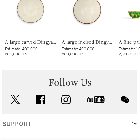
A large carved Dingyao 'peony' lobed bowl, Northern Song dynasty | 北宋 定窰白釉劃牡丹紋分格葵口盌
A large incised Dingyao 'peony' bowl, Northern Song dynasty | 北宋 定窰白釉劃牡丹紋分格盌
Estimate:
400,000 -
Estimate:
400,000 -
Estimate:
1,
800,000 HKD
800,000 HKD
2,000,000
Follow Us
twitter
facebook
instagram
youtube
wec
SUPPORT