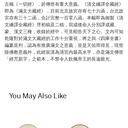
古稱《一切經》，於傳世有重大意義。《清文繙譯全藏經》
即為《滿文大藏經》，目前北京故宮存有七十六函，台北故
宮存有三十二函，合計完整一百零八函。本幅即為御製《清
文繙譯全藏經》序初稿及二稿，寫成後命人分別譯成藏、
蒙、漢文三種，收錄於經中，可見昭告天下之心。文內可知
乾隆對於滿文大藏經的工作十分重視，將之與《四庫全書》
編纂並列，認為有推廣滿文之意義，並是天佑而得見，現世
除佛教意義外，此經裝潢為清宮內最高水平，亦是滿文傳世
「經咒新字」之範本，不禁令人欽佩帝王的長遠眼光。
You May Also Like