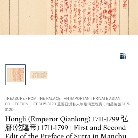
TREASURE FROM THE PALACE - AN IMPORTANT PRIVATE ASIAN
COLLECTION, LOT 3115-3120 重要亞洲私人珍藏清室瑰寶，拍品編號3115-
3120
Hongli (Emperor Qianlong) 1711-1799 弘
曆(乾隆帝) 1711-1799 | First and Second
Edit of the Preface of Sutra in Manchu