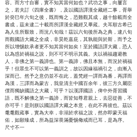
容。而方寸自審，實不知其當何如也？武功之事，向屢言
之，若夫訂《四庫全書》，及以國語譯漢全藏經二事，胥舉
於癸巳年六旬之後，既而悔之，恐難觀其成，越十餘載而全
書成，茲未逮二十載而所譯漢全藏經又畢蕆。夫耳順古希已
為人生所艱致，而況八旬哉！茲以六旬後所為之典，逮八旬
而觀國語大藏之全成，非昊乾嘉庇，其孰能與於斯，而予之
所以增惕欽承者更不知其當何如矣！至於國語譯大藏，恐人
以為惑於禍福之說，則不可不明示其義。夫以禍福趨避教
人，非佛之第一義諦也。第一義諦，佛且本無，而況於禍福
乎！但眾生不可以第一義訓之，故以因緣福禍引之，由漸入
深而已。然予之意仍並不在此，蓋梵經一譯而為番，再譯而
為漢，三譯而為蒙古，我皇清主中國百余年，彼三方久屬臣
僕而獨缺國語之大藏，可乎？以漢譯國語，俾中外胥習國
語，既不解佛之第一義諦，而皆知尊君親上，去惡從善，不
亦可乎！是則朕以國語譯大藏之本意，在此不再彼也。茲以
耄耄觀蕆事，實為大幸，非溺於求福之說，然亦即蒙天福
佑，如願臻成，所為益深畏滿憂惕儆戒而已耳，是為序。
尺寸不一