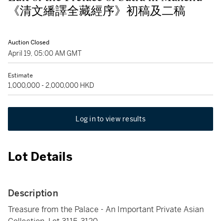
《清文繙譯全藏經序》初稿及二稿
Auction Closed
April 19, 05:00 AM GMT
Estimate
1,000,000 - 2,000,000 HKD
Log in to view results
Lot Details
Description
Treasure from the Palace - An Important Private Asian