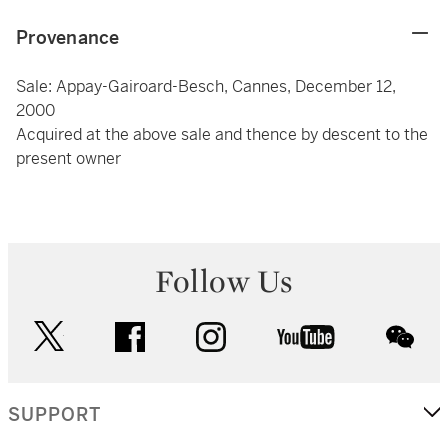
Provenance
Sale: Appay-Gairoard-Besch, Cannes, December 12,
2000
Acquired at the above sale and thence by descent to the
present owner
Follow Us
twitter
facebook
instagram
youtube
wec
SUPPORT