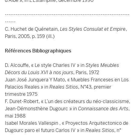
d'Albe », in
L'Estampille
, décembre 1990
---------------------------------------------------------------------
------
C. Huchet de Quénetain,
Les Styles Consulat et Empire
,
Paris, 2005, p. 159 (ill.)
Références Bibliographiques
D. Alcouffe, « Le style Charles IV » in
Styles Meubles
Décors du Louis XVI à nos jours
, Paris, 1972
Juan José Junquera Y Mato, « Muebles Franceses en Los
Palacios Reales » in
Reales Sitios
, N°43, premier
trimestre 1975
F. Duret-Robert, « L’un des créateurs du néo-classicisme,
Jean-Démonsthène Dugourc » in
Connaissance des Arts
,
mai 1988
Isabel Morales Vallespin , « Proyectos Arquitectonico de
Dugourc paro el futuro Carlos IV » in
Reales Sitios
, n°