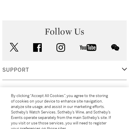
Follow Us
twitter
facebook
instagram
youtube
wec
SUPPORT
CORPORATE
By clicking “Accept All Cookies”, you agree to the storing
of cookies on your device to enhance site navigation,
analyze site usage, and assist in our marketing efforts.
MORE...
Sotheby’s Watch Services, Sotheby’s Wine, and Sotheby’s
Events operate separately from the main Sotheby’s site. If
you visit or use those services, you will need to register
your preferences on those sites.