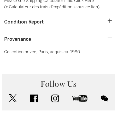
Please see Shipping Calculator Link:
Click Here
(« Calculateur des frais d’expédition »sous ce lien)
Condition Report
Provenance
Collection privée, Paris, acquis ca. 1980
Follow Us
twitter
facebook
instagram
youtube
wec