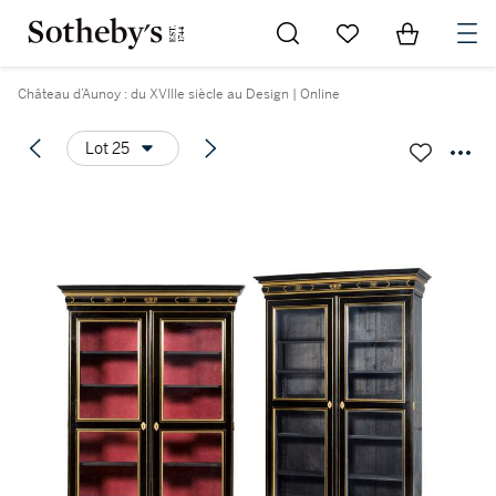
Go to My Favorites
Items in Sh
0
Château d’Aunoy : du XVIIIe siècle au Design | Online
Lot 25