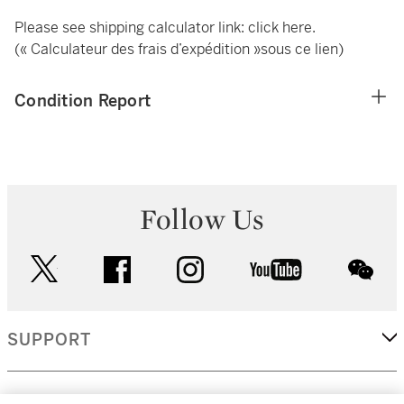
Please see shipping calculator link:
click here
.
(« Calculateur des frais d’expédition »sous ce lien)
Condition Report
Follow Us
twitter
facebook
instagram
youtube
wec
SUPPORT
CORPORATE