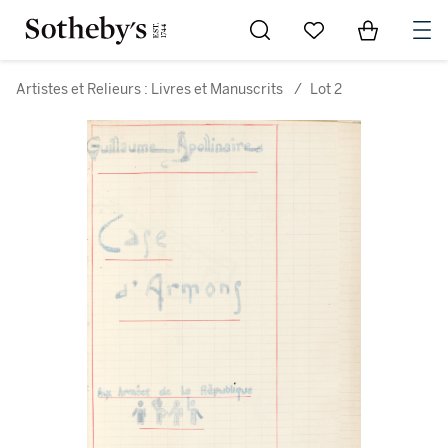
Go to My Favorites
Items in Sh
0
Artistes et Relieurs : Livres et Manuscrits
/
Lot 2