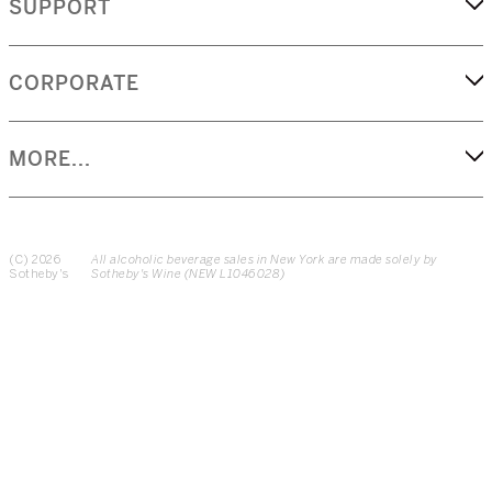
SUPPORT
CORPORATE
MORE...
(C) 2026
All alcoholic beverage sales in New York are made solely by
Sotheby's
Sotheby's Wine (NEW L1046028)