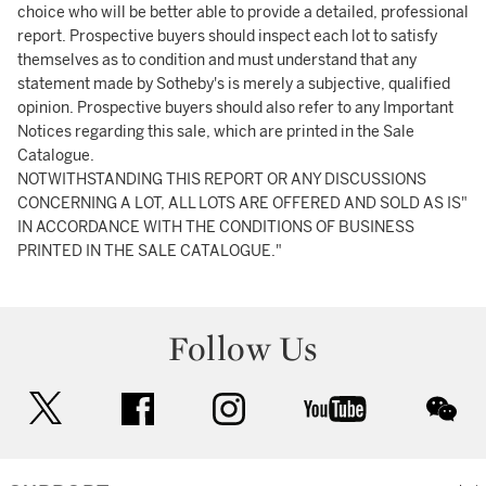
choice who will be better able to provide a detailed, professional
report. Prospective buyers should inspect each lot to satisfy
themselves as to condition and must understand that any
statement made by Sotheby's is merely a subjective, qualified
opinion. Prospective buyers should also refer to any Important
Notices regarding this sale, which are printed in the Sale
Catalogue.
NOTWITHSTANDING THIS REPORT OR ANY DISCUSSIONS
CONCERNING A LOT, ALL LOTS ARE OFFERED AND SOLD AS IS"
IN ACCORDANCE WITH THE CONDITIONS OF BUSINESS
PRINTED IN THE SALE CATALOGUE."
Follow Us
twitter
facebook
instagram
youtube
wec