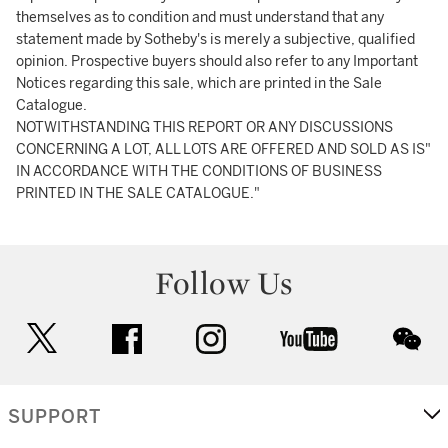
themselves as to condition and must understand that any
statement made by Sotheby's is merely a subjective, qualified
opinion. Prospective buyers should also refer to any Important
Notices regarding this sale, which are printed in the Sale
Catalogue.
NOTWITHSTANDING THIS REPORT OR ANY DISCUSSIONS
CONCERNING A LOT, ALL LOTS ARE OFFERED AND SOLD AS IS"
IN ACCORDANCE WITH THE CONDITIONS OF BUSINESS
PRINTED IN THE SALE CATALOGUE."
Follow Us
twitter
facebook
instagram
youtube
wec
SUPPORT