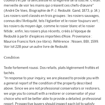
couleurs et par la délicatesse et la légèreté de la touche. C'était
merveille de voir les mains qui créaient ces chefs-d’œuvre"
(André De Voes, Biographie de P.-J. Redouté. Gand, 1873, p. 14.)
Les rosiers sont classés en trois groupes : les rosiers sauvages,
connus dès l'Antiquité, tels l'églantier et le rosier toujours vert ;
les rosiers du moyen-âge, comme le rosier blanc et le rosier
fétide ; enfin, les rosiers plus récents, créés à l'époque de
Redouté à partir d'espèces importées d'Asie. Provenance :
Maurice Francis York (ex-libris). Référence : Nissen, BBI, 1599.
Voir lot 228 pour un autre livre de Redouté.
Condition
Texte fortement roussi. Dos refaits, plats légèrement frottés et
tachés.
"In response to your inquiry, we are pleased to provide you with
a general report of the condition of the property described
above. Since we are not professional conservators or restorers,
we urge you to consult with a restorer or conservator of your
choice who will be better able to provide a detailed, professional
report. Prospective buyers should inspect each lot to satisfy