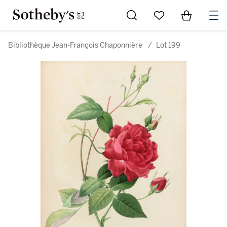
Go to My Favorites
Items in Sh
0
Bibliothèque Jean-François Chaponnière
/
Lot 199