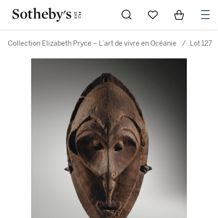
Go to My Favorites
Items in Sh
0
Collection Elizabeth Pryce – L’art de vivre en Océanie
/
Lot 127