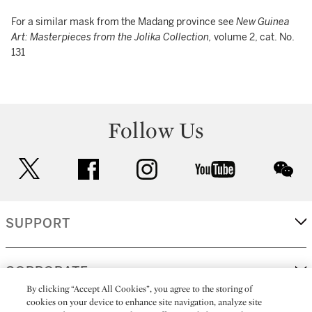
For a similar mask from the Madang province see
New Guinea
Art: Masterpieces from the Jolika Collection,
volume 2, cat. No.
131
Follow Us
twitter
facebook
instagram
youtube
wec
SUPPORT
CORPORATE
By clicking “Accept All Cookies”, you agree to the storing of
cookies on your device to enhance site navigation, analyze site