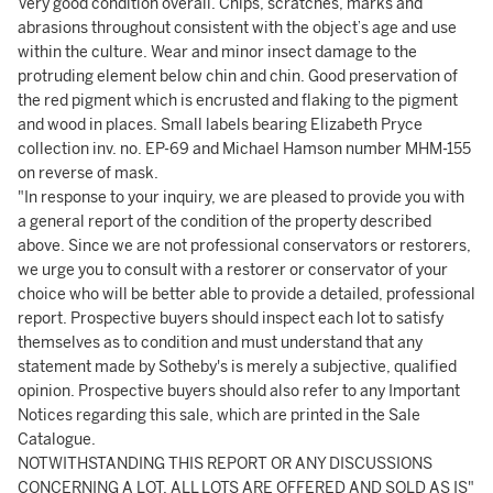
Very good condition overall. Chips, scratches, marks and
abrasions throughout consistent with the object’s age and use
within the culture. Wear and minor insect damage to the
protruding element below chin and chin. Good preservation of
the red pigment which is encrusted and flaking to the pigment
and wood in places. Small labels bearing Elizabeth Pryce
collection inv. no. EP-69 and Michael Hamson number MHM-155
on reverse of mask.
"In response to your inquiry, we are pleased to provide you with
a general report of the condition of the property described
above. Since we are not professional conservators or restorers,
we urge you to consult with a restorer or conservator of your
choice who will be better able to provide a detailed, professional
report. Prospective buyers should inspect each lot to satisfy
themselves as to condition and must understand that any
statement made by Sotheby's is merely a subjective, qualified
opinion. Prospective buyers should also refer to any Important
Notices regarding this sale, which are printed in the Sale
Catalogue.
NOTWITHSTANDING THIS REPORT OR ANY DISCUSSIONS
CONCERNING A LOT, ALL LOTS ARE OFFERED AND SOLD AS IS"