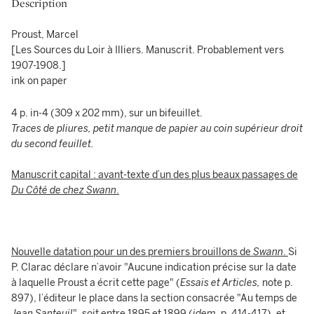
Description
Proust, Marcel
[Les Sources du Loir à Illiers. Manuscrit. Probablement vers
1907-1908.]
ink on paper
4 p. in-4 (309 x 202 mm), sur un bifeuillet.
Traces de pliures, petit manque de papier au coin supérieur droit
du second feuillet.
Manuscrit capital : avant-texte d’un des plus beaux passages de
Du
C
ôté de chez Swann
.
Nouvelle datation pour un des premiers brouillons de
Swann
.
Si
P. Clarac déclare n’avoir "Aucune indication précise sur la date
à laquelle Proust a écrit cette page" (
Essais et Articles,
note p.
897), l’éditeur le place dans la section consacrée "Au temps de
Jean Santeuil
", soit entre 1895 et 1899 (
idem
, p. 414-417), et