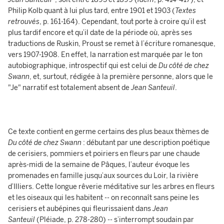
Philip Kolb quant à lui plus tard, entre 1901 et 1903 (
Textes
retrouvés
, p. 161-164). Cependant, tout porte à croire qu’il est
plus tardif encore et qu’il date de la période où, après ses
traductions de Ruskin, Proust se remet à l’écriture romanesque,
vers 1907-1908. En effet, la narration est marquée par le ton
autobiographique, introspectif qui est celui de
Du
cô
té de chez
Swann
, et, surtout, rédigée à la première personne, alors que le
"Je" narratif est totalement absent de
Jean Santeuil
.
Ce texte contient en germe certains des plus beaux thèmes de
Du côté de chez Swann
: débutant par une description poétique
de cerisiers, pommiers et poiriers en fleurs par une chaude
après-midi de la semaine de Pâques, l’auteur évoque les
promenades en famille jusqu’aux sources du Loir, la rivière
d’Illiers. Cette longue rêverie méditative sur les arbres en fleurs
et les oiseaux qui les habitent -- on reconnaît sans peine les
cerisiers et aubépines qui fleurissaient dans
Jean
Santeuil
(Pléiade, p. 278-280) -- s’interrompt soudain par