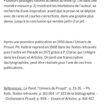
Plusieurs passages raturés au début du texte (p. 1 et dans une
moindre mesure p. 2) montrent les hésitations de l’auteur, sa
recherche d’une inspiration, avant que la prose ne se déploie
avec de rares et courtes corrections, dans une graphie plus
dense, jusqu’à la conclusion qui semble jaillir d’un jet.
Après une première publication en 1959 dans l’
Univers de
Proust
, Ph. Kolb le reprend en 1968 dans les
Textes retrouvés
puis il entre en Pléiade en 1971 grâce à
P. Clarac qui l’intègre
dans les
Essais et Articles
. On joint une transcription
dactylographiée, peut-être réalisée pour l’une de ces trois
publications.
Références :
Le Point
, "Univers de Proust", p. 33-35. -- Ph.
Kolb,
Textes retrouvés
, p. 161-164 ; n° 323 de la bibliographie. -
-
Dictionnaire Proust
, p. 954. --
Essais et Articles
, p. 414-417.