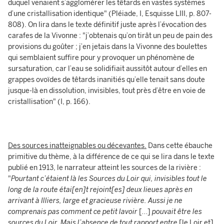
duquel venaient s’agglomérer les têtards en vastes systèmes
d’une cristallisation identique" (Pléiade, I, Esquisse LIII, p. 807-
808). On lira dans le texte définitif juste après l’évocation des
carafes de la Vivonne : "j’obtenais qu’on tirât un peu de pain des
provisions du goûter ; j’en jetais dans la Vivonne des boulettes
qui semblaient suffire pour y provoquer un phénomène de
sursaturation, car l’eau se solidifiait aussitôt autour d’elles en
grappes ovoïdes de têtards inanitiés qu’elle tenait sans doute
jusque-là en dissolution, invisibles, tout près d’être en voie de
cristallisation" (I, p. 166).
Des sources inatteignables ou décevantes.
Dans cette ébauche
primitive du thème, à la différence de ce qui se lira dans le texte
publié en 1913, le narrateur atteint les sources de la rivière :
"
Pourtant c’étaient là les Sources du Loir qui, invisibles tout le
long de la route étai[en]t rejoint[es] deux lieues après en
arrivant à Illiers, large et gracieuse rivière. Aussi je ne
comprenais pas comment ce petit lavoir
[…]
pouvait être les
sources du Loir. Mais l’absence de tout rapport entre
[le Loir et]