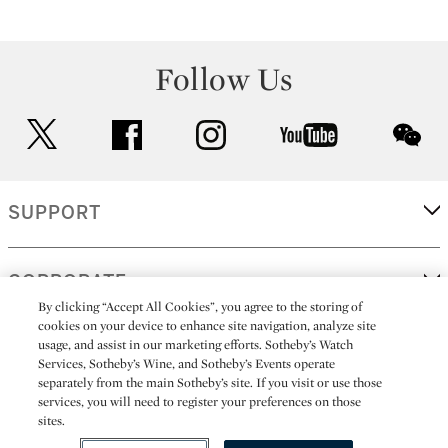
Follow Us
twitter
facebook
instagram
youtube
wec
SUPPORT
CORPORATE
By clicking “Accept All Cookies”, you agree to the storing of
cookies on your device to enhance site navigation, analyze site
usage, and assist in our marketing efforts. Sotheby’s Watch
MORE...
Services, Sotheby’s Wine, and Sotheby’s Events operate
separately from the main Sotheby’s site. If you visit or use those
services, you will need to register your preferences on those
sites.
(C) 2026
All alcoholic beverage sales in New York are made solely by