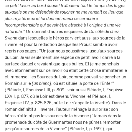
ce petit lavoir au bord duquel traînaient tout le temps des linges
auxquels on me défendait de toucher ne me rendait ce lieu que
plus mystérieux et lui donnait mieux ce caractère
incompréhensible qui devait être attaché à l’origine d’une vie
naturelle
." On connaît d’autres esquisses de
Du côté de chez
Swann
dans lesquelles le héros parvient aussi aux sources de la
rivière, et pour la rédaction desquelles Proust semble avoir
repris nos pages : "Un jour nous poussâmes jusqu'aux sources
du Loir. Je vis seulement une espèce de petit lavoir carré à la
surface duquel crevaient quelques bulles. Et je me penchais
avec étonnement sur ce lavoir où était cette chose immatérielle
et immense : les Sources du Loir, comme pouvait se pencher un
Romain sur le
[un blanc]
, où est située la porte de l'Enfer"
(Pléiade, I, Esquisse LIII, p. 809 ; voir aussi Pléiade, I, Esquisse
LXVII, p. 877, où le Loir est devenu Vivonne, et Pléiade, I,
Esquisse LIV, p. 825-826, où le Loir s’appelle la Vivette). Dans le
roman définitif à l’inverse, l’auteur ménage la surprise : son
héros n’atteint pas les sources de la Vivonne ("Jamais dans la
promenade du côté de Guermantes nous ne pûmes remonter
jusqu’aux sources de la Vivonne" [Pléiade, I, p. 169]), qui