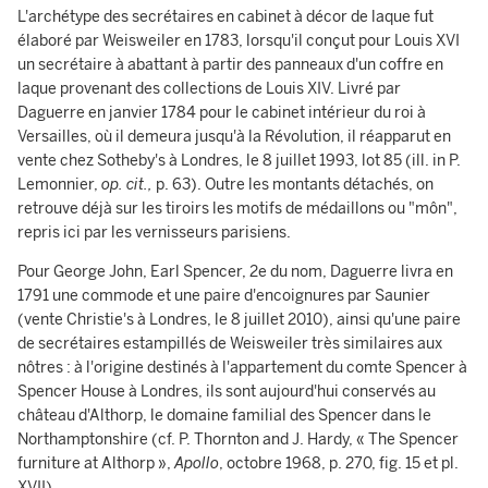
L'archétype des secrétaires en cabinet à décor de laque fut
élaboré par Weisweiler en 1783, lorsqu'il conçut pour Louis XVI
un secrétaire à abattant à partir des panneaux d'un coffre en
laque provenant des collections de Louis XIV. Livré par
Daguerre en janvier 1784 pour le cabinet intérieur du roi à
Versailles, où il demeura jusqu'à la Révolution, il réapparut en
vente chez Sotheby's à Londres, le 8 juillet 1993, lot 85 (ill. in P.
Lemonnier,
op. cit.,
p. 63). Outre les montants détachés, on
retrouve déjà sur les tiroirs les motifs de médaillons ou "môn",
repris ici par les vernisseurs parisiens.
Pour George John, Earl Spencer, 2e du nom, Daguerre livra en
1791 une commode et une paire d'encoignures par Saunier
(vente Christie's à Londres, le 8 juillet 2010), ainsi qu'une paire
de secrétaires estampillés de Weisweiler très similaires aux
nôtres : à l'origine destinés à l'appartement du comte Spencer à
Spencer House à Londres, ils sont aujourd'hui conservés au
château d'Althorp, le domaine familial des Spencer dans le
Northamptonshire (cf. P. Thornton and J. Hardy, « The Spencer
furniture at Althorp »,
Apollo
, octobre 1968, p. 270, fig. 15 et pl.
XVII).