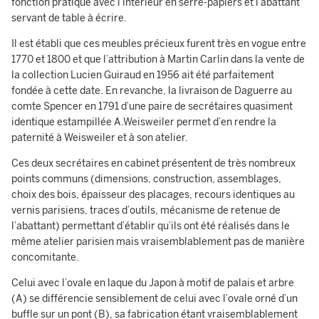
fonction pratique avec l’intérieur en serre-papiers et l’abattant
servant de table à écrire.
Il est établi que ces meubles précieux furent très en vogue entre
1770 et 1800 et que l’attribution à Martin Carlin dans la vente de
la collection Lucien Guiraud en 1956 ait été parfaitement
fondée à cette date. En revanche, la livraison de Daguerre au
comte Spencer en 1791 d’une paire de secrétaires quasiment
identique estampillée A.Weisweiler permet d’en rendre la
paternité à Weisweiler et à son atelier.
Ces deux secrétaires en cabinet présentent de très nombreux
points communs (dimensions, construction, assemblages,
choix des bois, épaisseur des placages, recours identiques au
vernis parisiens, traces d’outils, mécanisme de retenue de
l’abattant) permettant d’établir qu’ils ont été réalisés dans le
même atelier parisien mais vraisemblablement pas de manière
concomitante.
Celui avec l’ovale en laque du Japon à motif de palais et arbre
(A) se différencie sensiblement de celui avec l’ovale orné d’un
buffle sur un pont (B), sa fabrication étant vraisemblablement