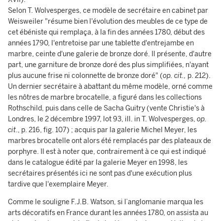
Selon T. Wolvesperges, ce modèle de secrétaire en cabinet par
Weisweiler "résume bien l'évolution des meubles de ce type de
cet ébéniste qui remplaça, à la fin des années 1780, début des
années 1790, l'entretoise par une tablette d'entrejambe en
marbre, ceinte d'une galerie de bronze doré. Il présente, d'autre
part, une garniture de bronze doré des plus simplifiées, n'ayant
plus aucune frise ni colonnette de bronze doré" (
op. cit.,
p. 212).
Un dernier secrétaire à abattant du même modèle, orné comme
les nôtres de marbre brocatelle, a figuré dans les collections
Rothschild, puis dans celle de Sacha Guitry (vente Christie's à
Londres, le 2 décembre 1997, lot 93, ill. in T. Wolvesperges,
op.
cit
., p. 216, fig. 107) ; acquis par la galerie Michel Meyer, les
marbres brocatelle ont alors été remplacés par des plateaux de
porphyre. Il est à noter que, contrairement à ce qui est indiqué
dans le catalogue édité par la galerie Meyer en 1998, les
secrétaires présentés ici ne sont pas d'une exécution plus
tardive que l'exemplaire Meyer.
Comme le souligne F.J.B. Watson, si l’anglomanie marqua les
arts décoratifs en France durant les années 1780, on assista au