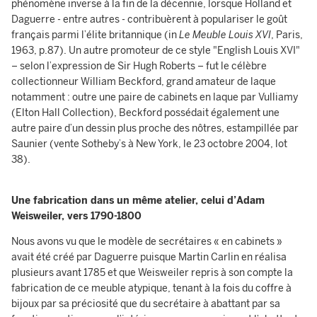
phénomène inverse à la fin de la décennie, lorsque Holland et
Daguerre - entre autres - contribuèrent à populariser le goût
français parmi l’élite britannique (in
Le Meuble Louis XVI
, Paris,
1963, p.87). Un autre promoteur de ce style "English Louis XVI"
– selon l’expression de Sir Hugh Roberts – fut le célèbre
collectionneur William Beckford, grand amateur de laque
notamment : outre une paire de cabinets en laque par Vulliamy
(Elton Hall Collection), Beckford possédait également une
autre paire d’un dessin plus proche des nôtres, estampillée par
Saunier (vente Sotheby’s à New York, le 23 octobre 2004, lot
38).
Une fabrication dans un même atelier, celui d’Adam
Weisweiler, vers 1790-1800
Nous avons vu que le modèle de secrétaires « en cabinets »
avait été créé par Daguerre puisque Martin Carlin en réalisa
plusieurs avant 1785 et que Weisweiler repris à son compte la
fabrication de ce meuble atypique, tenant à la fois du coffre à
bijoux par sa préciosité que du secrétaire à abattant par sa