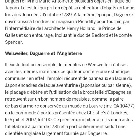
Daguerre livra à Marie-Antoinette plusieurs objets en laque du
Japon et c’est lui qui prit en dépôt sa collection d’objets en laque
lors des Journées d'octobre 1789. A la même époque, Daguerre
ouvrit aussi à Londres un magasin à Picadilly pour fournir, par
l'intermédiaire de l'architecte Henry Holland, le Prince de
Galles et son entourage, incluant le duc de Bedford et le comte
Spencer.
Weisweiler, Daguerre et l'Angleterre
Il existe tout un ensemble de meubles de Weisweiler réalisés
avec les mêmes matériaux ce qui leur confère une esthétique
commune : en effet, l'emploi récurent de panneaux en laque du
Japon encadrés de laque aventurine (japonaise ou parisienne),
le placage d'ébène et l'utilisation de la brocatelle d'Espagne se
retrouvent sur un bon nombre de meubles, comme la paire
de bas d'armoire conservée au musée du Louvre (inv. OA 10477)
ou la commode à portes présentée chez Christie's à Londres,
le 5 juillet 2007, lot 100. Ce précieux mobilier à forts contrastes
fut élaboré à partir de 1785 et a particulièrement séduit une
clientèle anglaise largement fournie par Daguerre.