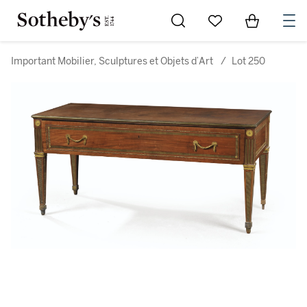
Go to My Favorites
Items in Sh
0
Important Mobilier, Sculptures et Objets d’Art
/
Lot 250