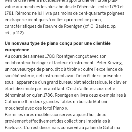
Rémond se révéla fructueuse et apporta une véritable plus-
value aux meubles les plus aboutis de l’ébéniste : entre 1780 et
1781, Rémond ne lui livra pas moins de cent-quarante poignées
en draperie identiques à celles qui ornent ce piano,
caractéristiques de l’œuvre de Roentgen (cf. C. Baulez,
op.
cit.,
p.112).
Un nouveau type de piano conçu pour une clientèle
européenne
Au cours des années 1780, Roentgen conçut avec son
collaborateur horloger et facteur d’instrument, Peter Kinzing,
un nouveau type de piano, dit « à tiroir » : outre l’excellence de
son ébénisterie, cet instrument avait l’intérêt de se présenter
sous l’apparence d’un grand bureau plat néoclassique, le clavier
étant dissimulé par un abattant. C’est d’ailleurs sous cette
dénomination qu’en 1786, Roentgen en livra deux exemplaires à
Catherine II : « deux grandes Tables en bois de Mahoni
moucheté avec des forté Piano ».
Parmi les rares modèles conservés aujourd’hui, deux
proviennent effectivement des collections impériales à
Pavlovsk. L’un est désormais conservé au palais de Gatchina