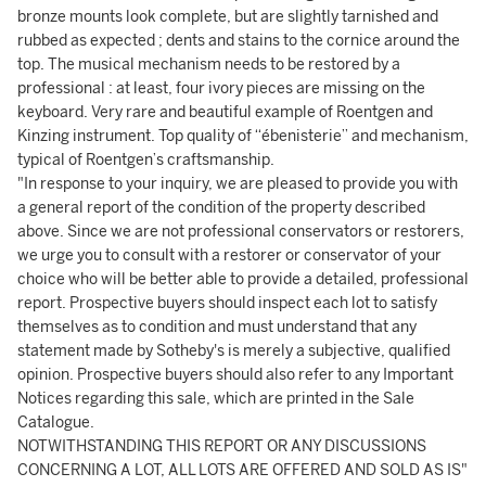
bronze mounts look complete, but are slightly tarnished and
rubbed as expected ; dents and stains to the cornice around the
top. The musical mechanism needs to be restored by a
professional : at least, four ivory pieces are missing on the
keyboard. Very rare and beautiful example of Roentgen and
Kinzing instrument. Top quality of “ébenisterie” and mechanism,
typical of Roentgen’s craftsmanship.
"In response to your inquiry, we are pleased to provide you with
a general report of the condition of the property described
above. Since we are not professional conservators or restorers,
we urge you to consult with a restorer or conservator of your
choice who will be better able to provide a detailed, professional
report. Prospective buyers should inspect each lot to satisfy
themselves as to condition and must understand that any
statement made by Sotheby's is merely a subjective, qualified
opinion. Prospective buyers should also refer to any Important
Notices regarding this sale, which are printed in the Sale
Catalogue.
NOTWITHSTANDING THIS REPORT OR ANY DISCUSSIONS
CONCERNING A LOT, ALL LOTS ARE OFFERED AND SOLD AS IS"