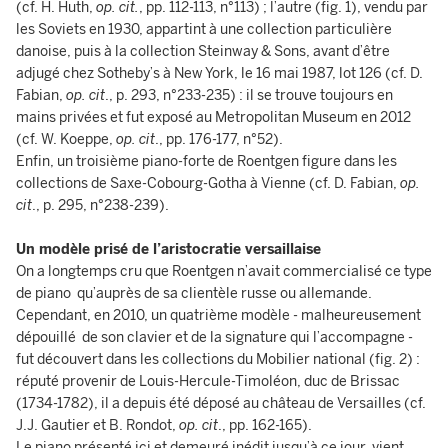
(cf. H. Huth,
op. cit.
, pp. 112-113, n°113) ; l’autre (fig. 1), vendu par
les Soviets en 1930, appartint à une collection particulière
danoise, puis à la collection Steinway & Sons, avant d’être
adjugé chez Sotheby’s à New York, le 16 mai 1987, lot 126 (cf. D.
Fabian,
op. cit
., p. 293, n°233-235) : il se trouve toujours en
mains privées et fut exposé au Metropolitan Museum en 2012
(cf. W. Koeppe,
op. cit
., pp. 176-177, n°52).
Enfin, un troisième piano-forte de Roentgen figure dans les
collections de Saxe-Cobourg-Gotha à Vienne (cf. D. Fabian,
op.
cit
., p. 295, n°238-239).
Un modèle prisé de l’aristocratie versaillaise
On a longtemps cru que Roentgen n’avait commercialisé ce type
de piano qu’auprès de sa clientèle russe ou allemande.
Cependant, en 2010, un quatrième modèle - malheureusement
dépouillé de son clavier et de la signature qui l’accompagne -
fut découvert dans les collections du Mobilier national (fig. 2) :
réputé provenir de Louis-Hercule-Timoléon, duc de Brissac
(1734-1782), il a depuis été déposé au château de Versailles (cf.
J.J. Gautier et B. Rondot,
op. cit
., pp. 162-165).
Le piano présenté ici et demeuré inédit jusqu’à ce jour, vient