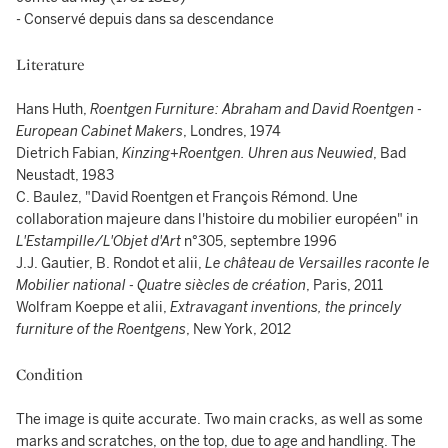
- Conservé depuis dans sa descendance
Literature
Hans Huth,
Roentgen Furniture: Abraham and David Roentgen -
European Cabinet Makers
, Londres, 1974
Dietrich Fabian,
Kinzing+Roentgen. Uhren aus Neuwied
, Bad
Neustadt, 1983
C. Baulez, "David Roentgen et François Rémond. Une
collaboration majeure dans l'histoire du mobilier européen" in
L'Estampille/L'Objet d'Art
n°305, septembre 1996
J.J. Gautier, B. Rondot et alii,
Le château de Versailles raconte le
Mobilier national - Quatre siècles de création
, Paris, 2011
Wolfram Koeppe et alii,
Extravagant inventions, the princely
furniture of the Roentgens
, New York, 2012
Condition
The image is quite accurate. Two main cracks, as well as some
marks and scratches, on the top, due to age and handling. The