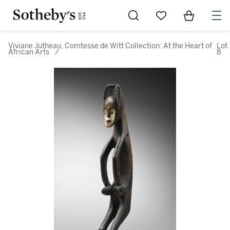
Go to My Favorites
Items in Sh
0
Viviane Jutheau, Comtesse de Witt Collection: At the Heart of
Lot
African Arts
/
8