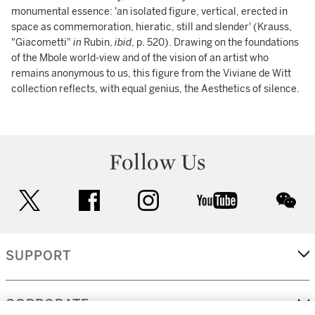
monumental essence: 'an isolated figure, vertical, erected in
space as commemoration, hieratic, still and slender' (Krauss,
"Giacometti"
in
Rubin,
ibid
, p. 520). Drawing on the foundations
of the Mbole world-view and of the vision of an artist who
remains anonymous to us, this figure from the Viviane de Witt
collection reflects, with equal genius, the Aesthetics of silence.
Follow Us
twitter
facebook
instagram
youtube
wec
SUPPORT
CORPORATE