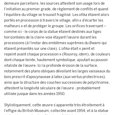
demeure parcellaire, les sources attestent son usage lors de
l’initiation au premier grade, de règlement de conflits et quand
l’équilibre du village se trouvait fragilisé. Les
ofika
étaient alors
portés en procession à travers le village, afin « d’écarter les
malheurs » et de protéger le groupe. Les orifices traversant –
comme ici - le corps de la statue étaient destinés aux tiges
horizontales de la claire-voie étayant l’œuvre durant les
processions (à l'instar des emblèmes suprêmes du
Bwami
qui
étaient présentés sur une claie). L’
ofika
était « peint et
repeint avant chaque procession » (Rouvroy,
idem
), de couleurs
dont chaque teinte, hautement symbolique, ajoutait au pouvoir
vitaliste de l’œuvre. Ici la profonde érosion de la surface,
notamment des plans obliques dévoilant les larges vaisseaux du
bois prescrit d'
apocynaceae
à latex (aux vertus protectrices),
ainsi que la structure des couches successives de polychromie,
attestent la longévité séculaire de l’œuvre - probablement
utilisée jusque dans les années 1950.
Stylistiquement, cette œuvre s’apparente très étroitement à
l’effigie du British Museum, collectée avant 1954, et à la statue