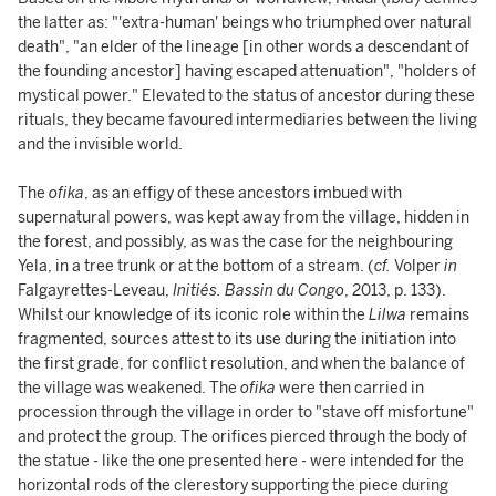
the latter as: "'extra-human' beings who triumphed over natural
death", "an elder of the lineage [in other words a descendant of
the founding ancestor] having escaped attenuation", "holders of
mystical power." Elevated to the status of ancestor during these
rituals, they became favoured intermediaries between the living
and the invisible world.
The
ofika
, as an effigy of these ancestors imbued with
supernatural powers, was kept away from the village, hidden in
the forest, and possibly, as was the case for the neighbouring
Yela, in a tree trunk or at the bottom of a stream. (
cf.
Volper
in
Falgayrettes-Leveau,
Initiés. Bassin du Congo
, 2013, p. 133).
Whilst our knowledge of its iconic role within the
Lilwa
remains
fragmented, sources attest to its use during the initiation into
the first grade, for conflict resolution, and when the balance of
the village was weakened. The
ofika
were then carried in
procession through the village in order to "stave off misfortune"
and protect the group. The orifices pierced through the body of
the statue - like the one presented here - were intended for the
horizontal rods of the clerestory supporting the piece during