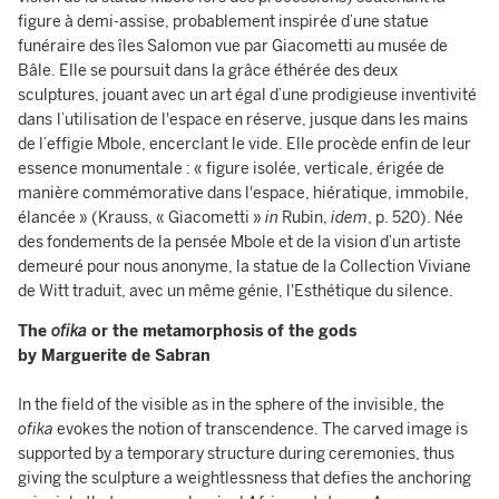
figure à demi-assise, probablement inspirée d’une statue
funéraire des îles Salomon vue par Giacometti au musée de
Bâle. Elle se poursuit dans la grâce éthérée des deux
sculptures, jouant avec un art égal d’une prodigieuse inventivité
dans
l’utilisation de l'espace en réserve, jusque dans les mains
de l’effigie Mbole, encerclant le vide. Elle procède enfin de leur
essence monumentale : « figure isolée, verticale, érigée de
manière commémorative dans l'espace, hiératique, immobile,
élancée » (Krauss, « Giacometti »
in
Rubin,
idem
, p. 520). Née
des fondements de la pensée Mbole et de la vision d’un artiste
demeuré pour nous anonyme, la statue de la Collection Viviane
de Witt traduit, avec un même génie, l'Esthétique du silence.
The
ofika
or the metamorphosis of the gods
by Marguerite de Sabran
In the field of the visible as in the sphere of the invisible, the
ofika
evokes the notion of transcendence. The carved image is
supported by a temporary structure during ceremonies, thus
giving the sculpture a weightlessness that defies the anchoring