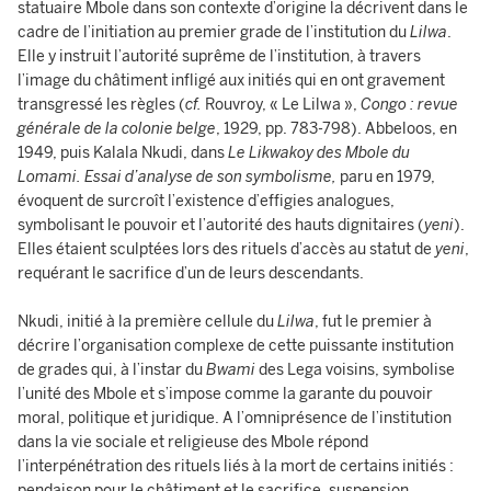
statuaire Mbole dans son contexte d’origine la décrivent dans le
cadre de l’initiation au premier grade de l’institution du
Lilwa
.
Elle y instruit l’autorité suprême de l’institution, à travers
l’image du châtiment infligé aux initiés qui en ont gravement
transgressé les règles (
cf.
Rouvroy, « Le Lilwa »,
Congo : revue
générale de la colonie belge
, 1929, pp. 783-798). Abbeloos, en
1949, puis Kalala Nkudi, dans
Le Likwakoy des Mbole du
Lomami. Essai d’analyse de son symbolisme,
paru en 1979,
évoquent de surcroît l’existence d’effigies analogues,
symbolisant le pouvoir et l’autorité des hauts dignitaires (
yeni
).
Elles étaient sculptées lors des rituels d’accès au statut de
yeni
,
requérant le sacrifice d’un de leurs descendants.
Nkudi, initié à la première cellule du
Lilwa
, fut le premier à
décrire l’organisation complexe de cette puissante institution
de grades qui, à l’instar du
Bwami
des Lega voisins, symbolise
l’unité des Mbole et s’impose comme la garante du pouvoir
moral, politique et juridique. A l’omniprésence de l’institution
dans la vie sociale et religieuse des Mbole répond
l’interpénétration des rituels liés à la mort de certains initiés :
pendaison pour le châtiment et le sacrifice, suspension