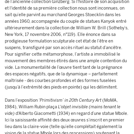
de l’ancienne collection Ginzberg. Si l'histoire de son acquisition
et l'identité de sa première collection nous sont inconnues, on
sait qu’elle parvint au marchand Georges Stoecklin dans les
années 1960, accompagnée du couple de statues Kanyok entré
ultérieurement dans la collection de William W. Brill (Sotheby’s,
New York, 17 novembre 2006, n°119). Elle énonce dans sa
prodigieuse formulation sculpturale cet état de l’être en
suspens, transfiguré par son accès rituel au statut d’ancêtre.
Pour signifier cette métamorphose, l’artiste a immobilisé le
mouvement des membres étirés dans une ample contention du
vide. La monumentalité de l’œuvre tient tant de la prégnance
des espaces négatifs, que de la dynamique – parfaitement
maîtrisée - des courbes profondes et des formes fuselées
(jusqu’à l’extrémité des pieds en pointe) qui les délimitent.
Dans l’exposition
‘Primitivism’ in 20th Century Art
(MoMA,
1984), William Rubin plaça
L'objet invisible
(mains tenant le
vide)
d'Alberto Giacometti (1934) en regard d’une statue Mbole.
Ici la saisissante affinité des deux œuvres s’inscrit en premier
lieu dans la claire-voie (telle qu’elle complétait également la
vision de la statue Mbole lors des processions) soutenant la