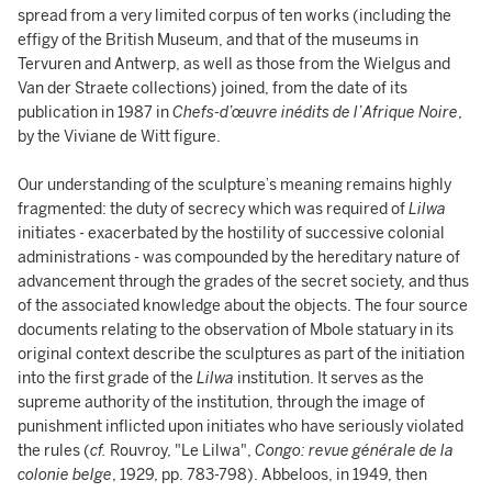
spread from a very limited corpus of ten works (including the
effigy of the British Museum, and that of the museums in
Tervuren and Antwerp, as well as those from the Wielgus and
Van der Straete collections) joined, from the date of its
publication in 1987 in
Chefs-d’œuvre inédits de l’Afrique Noire
,
by the Viviane de Witt figure.
Our understanding of the sculpture’s meaning remains highly
fragmented: the duty of secrecy which was required of
Lilwa
initiates - exacerbated by the hostility of successive colonial
administrations - was compounded by the hereditary nature of
advancement through the grades of the secret society, and thus
of the associated knowledge about the objects. The four source
documents relating to the observation of Mbole statuary in its
original context describe the sculptures as part of the initiation
into the first grade of the
Lilwa
institution. It serves as the
supreme authority of the institution, through the image of
punishment inflicted upon initiates who have seriously violated
the rules (
cf.
Rouvroy, "Le Lilwa",
Congo: revue générale de la
colonie belge
, 1929, pp. 783-798). Abbeloos, in 1949, then