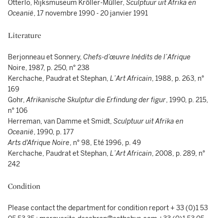
Otterlo, Rijksmuseum Kröller-Müller,
Sculptuur uit Afrika en
Oceanië
, 17 novembre 1990 - 20 janvier 1991
Literature
Berjonneau et Sonnery,
Chefs-d’œuvre Inédits de l’Afrique
Noire, 1987, p. 250, n° 238
Kerchache, Paudrat et Stephan,
L’Art Africain
, 1988, p. 263, n°
169
Gohr,
Afrikanische Skulptur die Erfindung der figur
, 1990, p. 215,
n° 106
Herreman, van Damme et Smidt,
Sculptuur uit Afrika en
Oceanië
, 1990, p. 177
Arts d'Afrique Noire
, n° 98, Eté 1996, p. 49
Kerchache, Paudrat et Stephan,
L’Art Africain
, 2008, p. 289, n°
242
Condition
Please contact the department for condition report + 33 (0)1 53