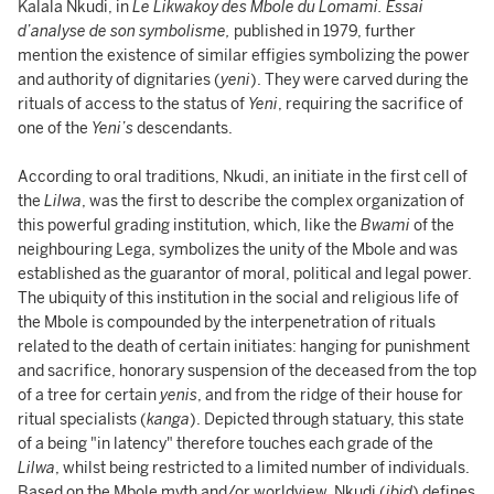
Kalala Nkudi, in
Le Likwakoy des Mbole du Lomami. Essai
d’analyse de son symbolisme,
published in 1979, further
mention the existence of similar effigies symbolizing the power
and authority of dignitaries (
yeni
). They were carved during the
rituals of access to the status of
Yeni
, requiring the sacrifice of
one of the
Yeni’s
descendants.
According to oral traditions, Nkudi, an initiate in the first cell of
the
Lilwa
, was the first to describe the complex organization of
this powerful grading institution, which, like the
Bwami
of the
neighbouring Lega, symbolizes the unity of the Mbole and was
established as the guarantor of moral, political and legal power.
The ubiquity of this institution in the social and religious life of
the Mbole is compounded by the interpenetration of rituals
related to the death of certain initiates: hanging for punishment
and sacrifice, honorary suspension of the deceased from the top
of a tree for certain
yenis
, and from the ridge of their house for
ritual specialists (
kanga
). Depicted through statuary, this state
of a being "in latency" therefore touches each grade of the
Lilwa
, whilst being restricted to a limited number of individuals.
Based on the Mbole myth and/or worldview, Nkudi (
ibid
) defines