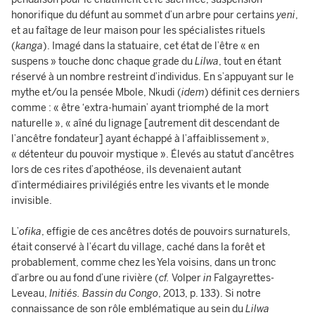
honorifique du défunt au sommet d’un arbre pour certains
yeni
,
et au faîtage de leur maison pour les spécialistes rituels
(
kanga
). Imagé dans la statuaire, cet état de l’être « en
suspens » touche donc chaque grade du
Lilwa
, tout en étant
réservé à un nombre restreint d’individus. En s’appuyant sur le
mythe et/ou la pensée Mbole, Nkudi (
idem
) définit ces derniers
comme : « être ‘extra-humain’ ayant triomphé de la mort
naturelle », « aîné du lignage [autrement dit descendant de
l’ancêtre fondateur] ayant échappé à l’affaiblissement »,
« détenteur du pouvoir mystique ». Élevés au statut d’ancêtres
lors de ces rites d’apothéose, ils devenaient autant
d’intermédiaires privilégiés entre les vivants et le monde
invisible.
L’
ofika
, effigie de ces ancêtres dotés de pouvoirs surnaturels,
était conservé à l’écart du village, caché dans la forêt et
probablement, comme chez les Yela voisins, dans un tronc
d’arbre ou au fond d’une rivière (
cf.
Volper
in
Falgayrettes-
Leveau,
Initiés. Bassin du Congo
, 2013, p. 133). Si notre
connaissance de son rôle emblématique au sein du
Lilwa