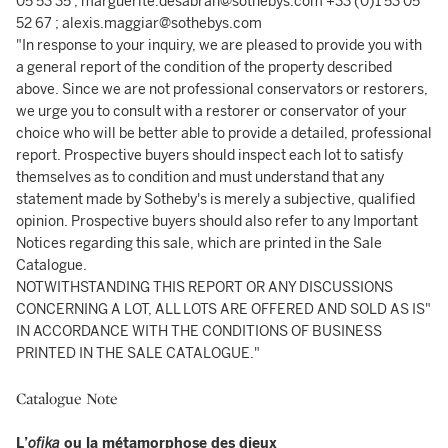
05 53 35 ; marguerite.desabran@sothebys.com +33 (0)1 53 05
52 67 ; alexis.maggiar@sothebys.com
"In response to your inquiry, we are pleased to provide you with
a general report of the condition of the property described
above. Since we are not professional conservators or restorers,
we urge you to consult with a restorer or conservator of your
choice who will be better able to provide a detailed, professional
report. Prospective buyers should inspect each lot to satisfy
themselves as to condition and must understand that any
statement made by Sotheby's is merely a subjective, qualified
opinion. Prospective buyers should also refer to any Important
Notices regarding this sale, which are printed in the Sale
Catalogue.
NOTWITHSTANDING THIS REPORT OR ANY DISCUSSIONS
CONCERNING A LOT, ALL LOTS ARE OFFERED AND SOLD AS IS"
IN ACCORDANCE WITH THE CONDITIONS OF BUSINESS
PRINTED IN THE SALE CATALOGUE."
Catalogue Note
L’
ofika
ou la métamorphose des dieux