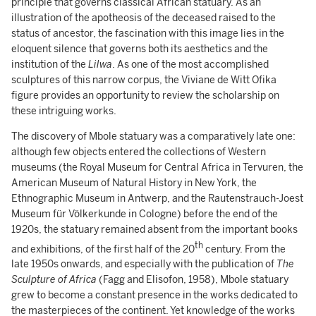
principle that governs classical African statuary. As an
illustration of the apotheosis of the deceased raised to the
status of ancestor, the fascination with this image lies in the
eloquent silence that governs both its aesthetics and the
institution of the
Lilwa
. As one of the most accomplished
sculptures of this narrow corpus, the Viviane de Witt Ofika
figure provides an opportunity to review the scholarship on
these intriguing works.
The discovery of Mbole statuary was a comparatively late one:
although few objects entered the collections of Western
museums (the Royal Museum for Central Africa in Tervuren, the
American Museum of Natural History in New York, the
Ethnographic Museum in Antwerp, and the Rautenstrauch-Joest
Museum für Völkerkunde in Cologne) before the end of the
1920s, the statuary remained absent from the important books
th
and exhibitions, of the first half of the 20
century. From the
late 1950s onwards, and especially with the publication of
The
Sculpture of Africa
(Fagg and Elisofon, 1958), Mbole statuary
grew to become a constant presence in the works dedicated to
the masterpieces of the continent. Yet knowledge of the works