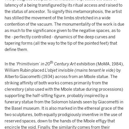
latency of a being transfigured by its ritual access and raised to
the status of ancestor. To signify this metamorphosis, the artist
has stilled the movement of the limbs stretched in a wide
contention of the vacuum. The monumentality of the work is due
as much to the significance given to the negative spaces, as to
the - perfectly controlled - dynamics of the deep curves and
tapering forms (all the way to the tip of the pointed feet) that
define them.
th
In the
‘Primitivism’ in 20
Century Art
exhibition (MoMA, 1984),
William Rubin placed
L'objet invisible (mains tenant le vide)
by
Alberto Giacometti (1934) across from an Mbole statue. The
striking affinity of both works comes primarily from the
clerestory (also used with the Mbole statue during processions)
supporting the half-sitting figure, probably inspired by a
funerary statue from the Solomon Islands seen by Giacometti in
the Basel museum. It is also marked in the ethereal grace of the
two sculptures, both equally prodigiously inventive in the use of
reserved spaces, down to the hands of the Mbole effigy that
encircle the void. Finally, the similarity comes from their