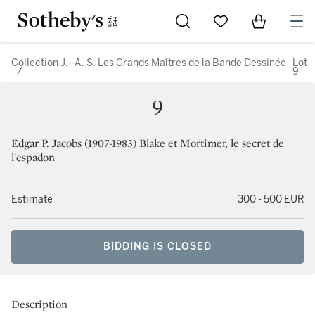
Go to My Favorites
Items in Sh
0
Collection J.–A. S. Les Grands Maîtres de la Bande Dessinée
Lot
/
9
9
Edgar P. Jacobs (1907-1983) Blake et Mortimer, le secret de
l'espadon
Estimate
300 - 500 EUR
BIDDING IS CLOSED
Description