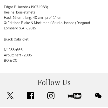
Edgar P. Jacobs (1907-1983)
Résine, bois et métal
Haut. 16 cm ; larg. 40 cm ; prof. 14 cm
© Editions Blake & Mortimer / Studio Jacobs (Dargaud-
Lombard S.A.), 2015
Buick Cabriolet
N° 233/666
Aroutcheff - 2005
BO & CO
Follow Us
twitter
facebook
instagram
youtube
wec