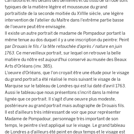
carnations et les détails des dentelles et du tissu de la robe sont
typiques de la matière légère et mousseuse du grand
portraitiste de la seconde moitiée du XVIIIe siècle, une légère
intervention de l'atelier du Maître dans l'extrême partie basse
de l'oeuvre peut être envisagée.
Il existe un autre portrait de madame de Pompadour portant la
même tenue au dos duquel il y a une inscription du peintre: Peint
par
Drouais le fils / la tête retouchée d'après / nature en juin
1763
. Ce merveilleux portrait, sur lequel on retrouve la belle
matière du nôtre est aujourd'hui conservé au musée des Beaux
Arts d'Orléans (inv. 385).
L'oeuvre d'Orléans, que l'on croyait être une étude pour le visage
du grand portrait a été réalisé le mois suivant le visage de la
Marquise sur le tableau de Londres qui est lui daté d'avril 1763.
Aussi le tableau que nous présentons s'incrit dans la même
lignée que ce portrait. Il s'agit d'une oeuvre plus modeste,
postérieure au grand portrait mais autographe de Drouais fils.
Il est d'ailleurs très intéressant de voir que pour représenter
Madame de Pompadour, personnage très important de son
temps, le peintre s'est appliqué sur le visage. Le grand tableau
de Londres a d'ailleurs été peint en deux temps et le visage est