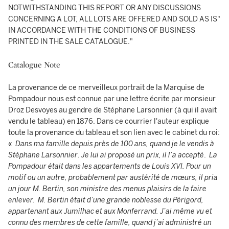
NOTWITHSTANDING THIS REPORT OR ANY DISCUSSIONS
CONCERNING A LOT, ALL LOTS ARE OFFERED AND SOLD AS IS"
IN ACCORDANCE WITH THE CONDITIONS OF BUSINESS
PRINTED IN THE SALE CATALOGUE."
Catalogue Note
La provenance de ce merveilleux portrait de la Marquise de
Pompadour nous est connue par une lettre écrite par monsieur
Droz Desvoyes au gendre de Stéphane Larsonnier (à qui il avait
vendu le tableau) en 1876. Dans ce courrier l'auteur explique
toute la provenance du tableau et son lien avec le cabinet du roi:
«
Dans ma famille depuis près de 100 ans,
quand je le vendis à
Stéphane Larsonnier
.
Je lui ai proposé un prix, il l’a accepté
.
La
Pompadour était dans les appartements de Louis XVI. Pour un
motif ou un autre, probablement par austérité de mœurs, il pria
un jour M. Bertin, son ministre des menus plaisirs de la faire
enlever. M. Bertin était d’une grande noblesse du Périgord,
appartenant aux Jumilhac et aux Monferrand. J’ai même vu et
connu des membres de cette famille, quand j’ai administré un