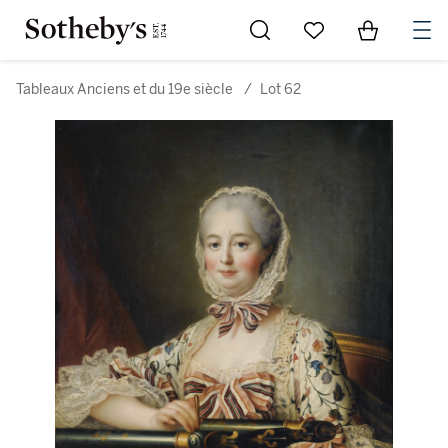
Go to My Favorites
Items in Sh
0
Tableaux Anciens et du 19e siècle
/
Lot 62