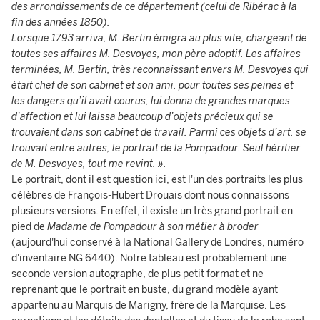
des arrondissements de ce département (celui de Ribérac à la
fin des années 1850).
L
orsque 1793 arriva, M. Bertin émigra au plus vite, chargeant de
toutes ses affaires M. Desvoyes, mon père adoptif. Les affaires
terminées, M. Bertin, très reconnaissant envers M. Desvoyes qui
était chef de son cabinet et son ami, pour toutes ses peines et
les dangers qu’il avait courus, lui donna de grandes marques
d’affection et lui laissa beaucoup d’objets précieux qui se
trouvaient dans son cabinet de travail. Parmi ces objets d’art, se
trouvait entre autres, le portrait de la Pompadour. Seul héritier
de M. Desvoyes, tout me revint. ».
Le portrait,
dont il est question ici, est l'un des portraits les plus
célèbres de François-Hubert Drouais dont nous connaissons
plusieurs versions. En effet, il existe un très grand portrait en
pied de
Madame de Pompadour à son métier à broder
(aujourd'hui conservé à la National Gallery de Londres, numéro
d'inventaire NG 6440). Notre tableau est probablement une
seconde version autographe, de plus petit format et ne
reprenant que le portrait en buste, du grand modèle ayant
appartenu au Marquis de Marigny, frère de la Marquise. Les