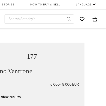
STORIES
HOW TO BUY & SELL
LANGUAGE
Go to My Favor
Items i
0
177
ano Ventrone
6,000 - 8,000 EUR
 view results