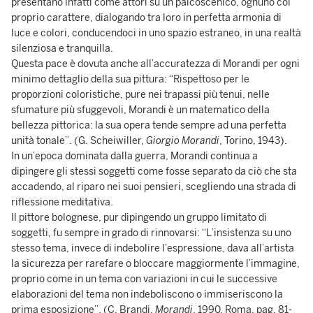
presentano infatti come attori su un palcoscenico, ognuno col
proprio carattere, dialogando tra loro in perfetta armonia di
luce e colori, conducendoci in uno spazio estraneo, in una realtà
silenziosa e tranquilla.
Questa pace è dovuta anche all’accuratezza di Morandi per ogni
minimo dettaglio della sua pittura: “Rispettoso per le
proporzioni coloristiche, pure nei trapassi più tenui, nelle
sfumature più sfuggevoli, Morandi è un matematico della
bellezza pittorica: la sua opera tende sempre ad una perfetta
unità tonale”. (G. Scheiwiller,
Giorgio Morandi
, Torino, 1943).
In un’epoca dominata dalla guerra, Morandi continua a
dipingere gli stessi soggetti come fosse separato da ciò che sta
accadendo, al riparo nei suoi pensieri, scegliendo una strada di
riflessione meditativa.
Il pittore bolognese, pur dipingendo un gruppo limitato di
soggetti, fu sempre in grado di rinnovarsi: “L’insistenza su uno
stesso tema, invece di indebolire l’espressione, dava all’artista
la sicurezza per rarefare o bloccare maggiormente l’immagine,
proprio come in un tema con variazioni in cui le successive
elaborazioni del tema non indeboliscono o immiseriscono la
prima esposizione”. (C. Brandi,
Morandi
, 1990, Roma, pag. 81-