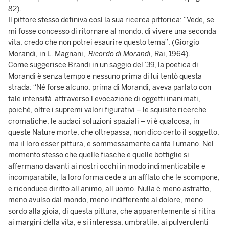
82).
Il pittore stesso definiva così la sua ricerca pittorica: “Vede, se
mi fosse concesso di ritornare al mondo, di vivere una seconda
vita, credo che non potrei esaurire questo tema”. (Giorgio
Morandi, in L. Magnani,
Ricordo di Morandi
, Rai, 1964).
Come suggerisce Brandi in un saggio del ’39, la poetica di
Morandi è senza tempo e nessuno prima di lui tentò questa
strada: “Né forse alcuno, prima di Morandi, aveva parlato con
tale intensità attraverso l’evocazione di oggetti inanimati,
poiché, oltre i supremi valori figurativi – le squisite ricerche
cromatiche, le audaci soluzioni spaziali – vi è qualcosa, in
queste Nature morte, che oltrepassa, non dico certo il soggetto,
ma il loro esser pittura, e sommessamente canta l’umano. Nel
momento stesso che quelle fiasche e quelle bottiglie si
affermano davanti ai nostri occhi in modo indimenticabile e
incomparabile, la loro forma cede a un afflato che le scompone,
e riconduce diritto all’animo, all’uomo. Nulla è meno astratto,
meno avulso dal mondo, meno indifferente al dolore, meno
sordo alla gioia, di questa pittura, che apparentemente si ritira
ai margini della vita, e si interessa, umbratile, ai pulverulenti