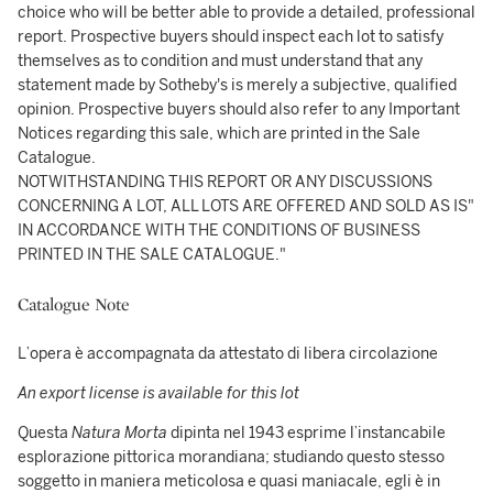
choice who will be better able to provide a detailed, professional
report. Prospective buyers should inspect each lot to satisfy
themselves as to condition and must understand that any
statement made by Sotheby's is merely a subjective, qualified
opinion. Prospective buyers should also refer to any Important
Notices regarding this sale, which are printed in the Sale
Catalogue.
NOTWITHSTANDING THIS REPORT OR ANY DISCUSSIONS
CONCERNING A LOT, ALL LOTS ARE OFFERED AND SOLD AS IS"
IN ACCORDANCE WITH THE CONDITIONS OF BUSINESS
PRINTED IN THE SALE CATALOGUE."
Catalogue Note
L’opera è accompagnata da attestato di libera circolazione
An export license is available for this lot
Questa
Natura Morta
dipinta nel 1943 esprime l’instancabile
esplorazione pittorica morandiana; studiando questo stesso
soggetto in maniera meticolosa e quasi maniacale, egli è in