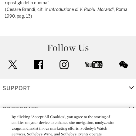
ripostigli della cucina”.
(Cesare Brandi, cit. in
Introduzione di V. Rubiu
,
Morandi
, Roma
1990, pag. 13)
Follow Us
twitter
facebook
instagram
youtube
wec
SUPPORT
CORPORATE
By clicking “Accept All Cookies”, you agree to the storing of
cookies on your device to enhance site navigation, analyze site
usage, and assist in our marketing efforts. Sotheby’s Watch
MORE...
Services, Sotheby’s Wine, and Sotheby’s Events operate