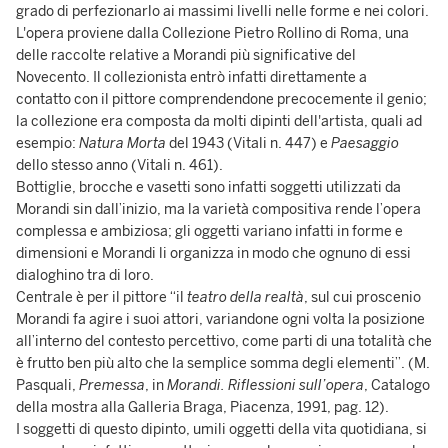
grado di perfezionarlo ai massimi livelli nelle forme e nei colori.
L'opera proviene dalla Collezione Pietro Rollino di Roma, una
delle raccolte relative a Morandi più significative del
Novecento. Il collezionista entrò infatti direttamente a
contatto con il pittore comprendendone precocemente il genio;
la collezione era composta da molti dipinti dell'artista, quali ad
esempio:
Natura Morta
del
1943 (Vitali n. 447) e
Paesaggio
dello stesso anno (Vitali n. 461).
Bottiglie, brocche e vasetti sono infatti soggetti utilizzati da
Morandi sin dall’inizio, ma la varietà compositiva rende l’opera
complessa e ambiziosa; gli oggetti variano infatti in forme e
dimensioni e Morandi li organizza in modo che ognuno di essi
dialoghino tra di loro.
Centrale è per il pittore “il
teatro della realtà
, sul cui proscenio
Morandi fa agire i suoi attori, variandone ogni volta la posizione
all’interno del contesto percettivo, come parti di una totalità che
è frutto ben più alto che la semplice somma degli elementi”. (M.
Pasquali,
Premessa
, in
Morandi. Riflessioni sull’opera
, Catalogo
della mostra alla Galleria Braga, Piacenza, 1991, pag. 12).
I soggetti di questo dipinto, umili oggetti della vita quotidiana, si