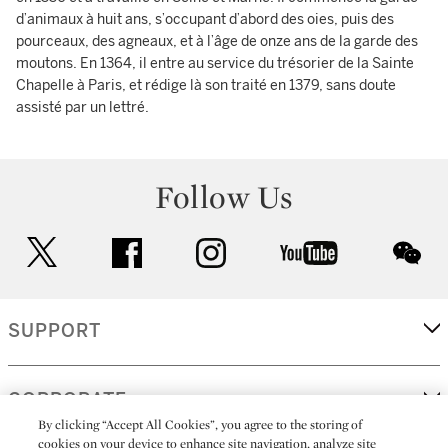
d’animaux à huit ans, s’occupant d’abord des oies, puis des
pourceaux, des agneaux, et à l’âge de onze ans de la garde des
moutons. En 1364, il entre au service du trésorier de la Sainte
Chapelle à Paris, et rédige là son traité en 1379, sans doute
assisté par un lettré.
Follow Us
twitter
facebook
instagram
youtube
wec
SUPPORT
CORPORATE
By clicking “Accept All Cookies”, you agree to the storing of
cookies on your device to enhance site navigation, analyze site