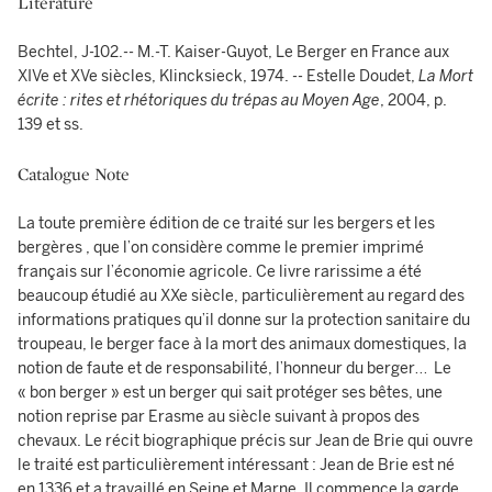
Literature
Bechtel, J-102.-- M.-T. Kaiser-Guyot, Le Berger en France aux
XIVe et XVe siècles, Klincksieck, 1974. -- Estelle Doudet,
La Mort
écrite : rites et rhétoriques du trépas au Moyen Age
, 2004, p.
139 et ss.
Catalogue Note
La toute première édition de ce traité sur les bergers et les
bergères , que l’on considère comme le premier imprimé
français sur l’économie agricole. Ce livre rarissime a été
beaucoup étudié au XXe siècle, particulièrement au regard des
informations pratiques qu’il donne sur la protection sanitaire du
troupeau, le berger face à la mort des animaux domestiques, la
notion de faute et de responsabilité, l’honneur du berger… Le
« bon berger » est un berger qui sait protéger ses bêtes, une
notion reprise par Erasme au siècle suivant à propos des
chevaux. Le récit biographique précis sur Jean de Brie qui ouvre
le traité est particulièrement intéressant : Jean de Brie est né
en 1336 et a travaillé en Seine et Marne. Il commence la garde