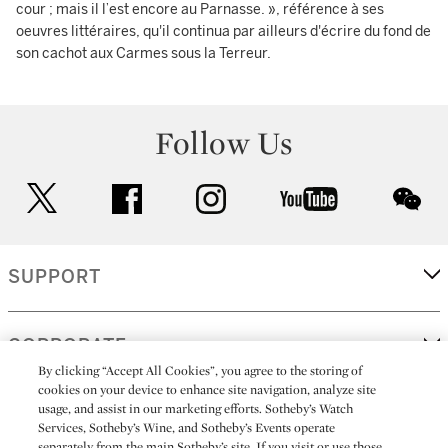
cour ; mais il l’est encore au Parnasse. », référence à ses
oeuvres littéraires, qu'il continua par ailleurs d'écrire du fond de
son cachot aux Carmes sous la Terreur.
Follow Us
twitter
facebook
instagram
youtube
wec
SUPPORT
CORPORATE
By clicking “Accept All Cookies”, you agree to the storing of
cookies on your device to enhance site navigation, analyze site
usage, and assist in our marketing efforts. Sotheby’s Watch
MORE...
Services, Sotheby’s Wine, and Sotheby’s Events operate
separately from the main Sotheby’s site. If you visit or use those