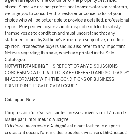
a general report of the condition of the property described
above. Since we are not professional conservators or restorers,
we urge you to consult with a restorer or conservator of your
choice who will be better able to provide a detailed, professional
report. Prospective buyers should inspect each lot to satisfy
themselves as to condition and must understand that any
statement made by Sotheby's is merely a subjective, qualified
opinion. Prospective buyers should also refer to any Important
Notices regarding this sale, which are printed in the Sale
Catalogue.
NOTWITHSTANDING THIS REPORT OR ANY DISCUSSIONS
CONCERNING A LOT, ALL LOTS ARE OFFERED AND SOLD AS IS"
IN ACCORDANCE WITH THE CONDITIONS OF BUSINESS
PRINTED IN THE SALE CATALOGUE."
Catalogue Note
L'impression fut réalisée sur les presses privées du château de
Maillé par l’imprimeur d’Aubigné.
L’
Histoire universelle
d’Aubigné est avant tout celle du parti
protestant depuis l'origine des troubles civils, vers 1550, jusqu'à