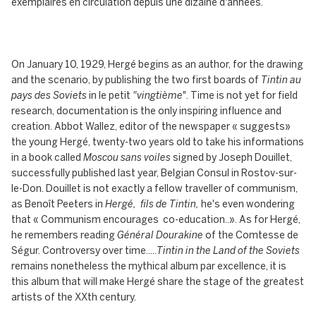
exemplaires en circulation depuis une dizaine d'années.
On January 10, 1929, Hergé begins as an author, for the drawing
and the scenario, by publishing the two first boards of
Tintin au
pays des Soviets
in le petit
"vingtième
". Time is not yet for field
research, documentation is the only inspiring influence and
creation. Abbot Wallez, editor of the newspaper « suggests»
the young Hergé, twenty-two years old to take his informations
in a book called
Moscou sans voiles
signed by Joseph Douillet,
successfully published last year, Belgian Consul in Rostov-sur-
le-Don. Douillet is not exactly a fellow traveller of communism,
as Benoît Peeters in
Hergé, fils de Tintin,
he's even wondering
that « Communism encourages co-education..». As for Hergé,
he remembers reading
Général Dourakine
of the Comtesse de
Ségur. Controversy over time.....
Tintin in the Land of the Soviets
remains nonetheless
the mythical album par excellence, it is
this album that will make Hergé share the stage of the greatest
artists of the XXth century.