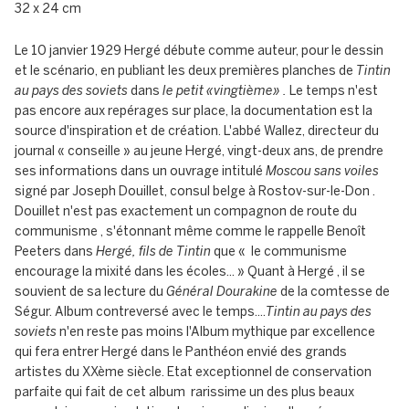
32 x 24 cm
Le 10 janvier 1929 Hergé débute comme auteur, pour le dessin
et le scénario, en publiant les deux premières planches de
Tintin
au pays des soviets
dans
le petit «vingtième» .
Le temps n'est
pas encore aux repérages sur place, la documentation est la
source d'inspiration et de création. L'abbé Wallez, directeur du
journal « conseille » au jeune Hergé, vingt-deux ans, de prendre
ses informations dans un ouvrage intitulé
Moscou sans voiles
signé par Joseph Douillet, consul belge à Rostov-sur-le-Don .
Douillet n'est pas exactement un compagnon de route du
communisme , s'étonnant même comme le rappelle Benoît
Peeters dans
Hergé, fils de Tintin
que « le communisme
encourage la mixité dans les écoles... » Quant à Hergé , il se
souvient de sa lecture du
Général Dourakine
de la comtesse de
Ségur. Album contreversé avec le temps....
Tintin au pays des
soviets
n'en reste pas moins l'Album mythique par excellence
qui fera entrer Hergé dans le Panthéon envié des grands
artistes du XXème siècle. Etat exceptionnel de conservation
parfaite qui fait de cet album rarissime un des plus beaux