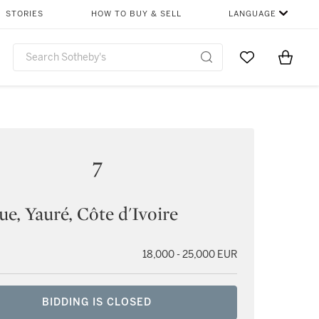
STORIES
HOW TO BUY & SELL
LANGUAGE
Go to My Favor
Items i
0
7
e, Yauré, Côte d'Ivoire
18,000 - 25,000 EUR
BIDDING IS CLOSED