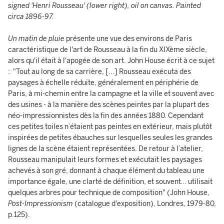
signed '
Henri Rousseau'
(lower right), oil on canvas. Painted
circa 1896-97.
Un matin de pluie
présente une vue des environs de Paris
caractéristique de l'art de Rousseau à la fin du XIXème siècle,
alors qu'il était à l'apogée de son art. John House écrit à ce sujet
: "Tout au long de sa carrière, [...] Rousseau exécuta des
paysages à échelle réduite, généralement en périphérie de
Paris, à mi-chemin entre la campagne et la ville et souvent avec
des usines - à la manière des scènes peintes par la plupart des
néo-impressionnistes dès la fin des années 1880. Cependant
ces petites toiles n’étaient pas peintes en extérieur, mais plutôt
inspirées de petites ébauches sur lesquelles seules les grandes
lignes de la scène étaient représentées. De retour à l’atelier,
Rousseau manipulait leurs formes et exécutait les paysages
achevés à son gré, donnant à chaque élément du tableau une
importance égale, une clarté de définition, et souvent… utilisait
quelques arbres pour technique de composition" (John House,
Post-Impressionism
(catalogue d'exposition), Londres, 1979-80,
p.125).