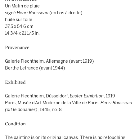
Un Matin de pluie
signé
Henri Rousseau
(en bas à droite)
huile sur toile
37,5 x 54,6 cm
14 3/4 x 21 1/5 in.
Provenance
Galerie Flechtheim, Allemagne (avant 1919)
Berthe Lefrance (avant 1944)
Exhibited
Galerie Flechtheim, Düsseldorf,
Easter Exhibition
, 1919
Paris, Musée d'Art Moderne de la Ville de Paris,
Henri Rousseau
(dit le douanier)
, 1945, no. 8
Condition
The painting is on its original canvas. There is no retouching