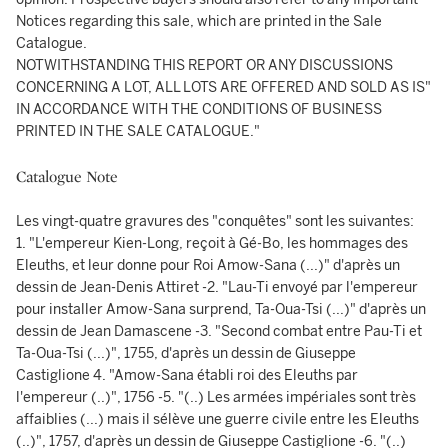
Notices regarding this sale, which are printed in the Sale
Catalogue.
NOTWITHSTANDING THIS REPORT OR ANY DISCUSSIONS
CONCERNING A LOT, ALL LOTS ARE OFFERED AND SOLD AS IS"
IN ACCORDANCE WITH THE CONDITIONS OF BUSINESS
PRINTED IN THE SALE CATALOGUE."
Catalogue Note
Les vingt-quatre gravures des "conquêtes" sont les suivantes:
1. "L'empereur Kien-Long, reçoit à Gé-Bo, les hommages des
Eleuths, et leur donne pour Roi Amow-Sana (...)" d'après un
dessin de Jean-Denis Attiret -2. "Lau-Ti envoyé par l'empereur
pour installer Amow-Sana surprend, Ta-Oua-Tsi (...)" d'après un
dessin de Jean Damascene -3. "Second combat entre Pau-Ti et
Ta-Oua-Tsi (...)", 1755, d'après un dessin de Giuseppe
Castiglione 4. "Amow-Sana établi roi des Eleuths par
l'empereur (..)", 1756 -5. "(..) Les armées impériales sont très
affaiblies (...) mais il sélève une guerre civile entre les Eleuths
(..)", 1757, d'après un dessin de Giuseppe Castiglione -6. "(..)