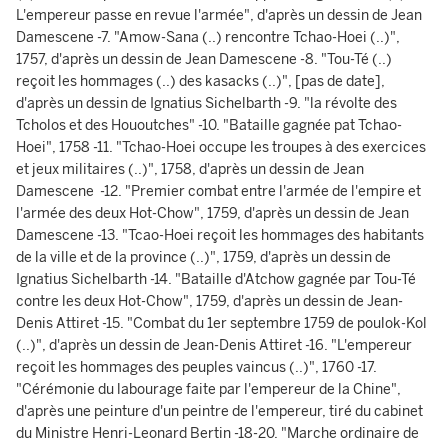
L'empereur passe en revue l'armée", d'après un dessin de Jean
Damescene -7. "Amow-Sana (..) rencontre Tchao-Hoei (..)",
1757, d'après un dessin de Jean Damescene -8. "Tou-Té (..)
reçoit les hommages (..) des kasacks (..)", [pas de date],
d'après un dessin de Ignatius Sichelbarth -9. "la révolte des
Tcholos et des Hououtches" -10. "Bataille gagnée pat Tchao-
Hoei", 1758 -11. "Tchao-Hoei occupe les troupes à des exercices
et jeux militaires (..)", 1758, d'après un dessin de Jean
Damescene -12. "Premier combat entre l'armée de l'empire et
l'armée des deux Hot-Chow", 1759, d'après un dessin de Jean
Damescene -13. "Tcao-Hoei reçoit les hommages des habitants
de la ville et de la province (..)", 1759, d'après un dessin de
Ignatius Sichelbarth -14. "Bataille d'Atchow gagnée par Tou-Té
contre les deux Hot-Chow", 1759, d'après un dessin de Jean-
Denis Attiret -15. "Combat du 1er septembre 1759 de poulok-Kol
(..)", d'après un dessin de Jean-Denis Attiret -16. "L'empereur
reçoit les hommages des peuples vaincus (..)", 1760 -17.
"Cérémonie du labourage faite par l'empereur de la Chine",
d'après une peinture d'un peintre de l'empereur, tiré du cabinet
du Ministre Henri-Leonard Bertin -18-20. "Marche ordinaire de