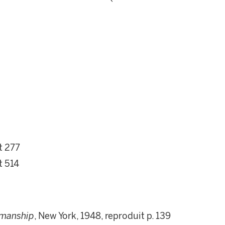
t 277
t 514
tsmanship
, New York, 1948, reproduit p. 139