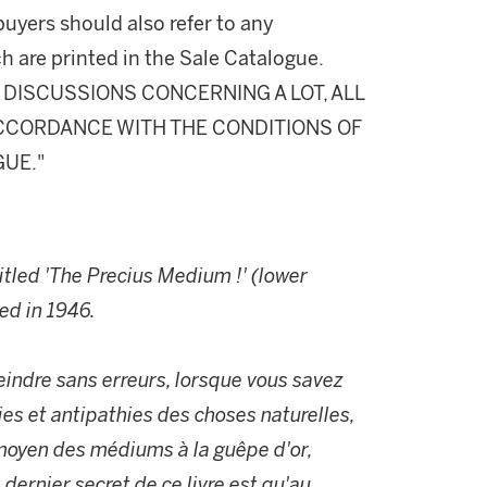
buyers should also refer to any
h are printed in the Sale Catalogue.
DISCUSSIONS CONCERNING A LOT, ALL
 ACCORDANCE WITH THE CONDITIONS OF
GUE."
 titled 'The Precius Medium !' (lower
ed in 1946.
eindre sans erreurs, lorsque vous savez
es et antipathies des choses naturelles,
u moyen des médiums à la guêpe d'or,
e dernier secret de ce livre est qu'au