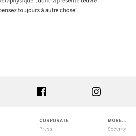
 métaphysique", dont la présente œuvre
 pensez toujours à autre chose",
ter
facebook
instagram
CORPORATE
MORE...
Press
Security