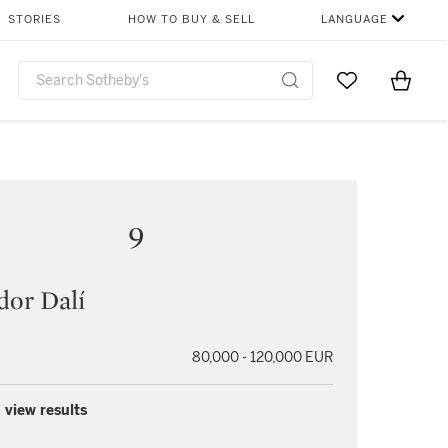
STORIES
HOW TO BUY & SELL
LANGUAGE
Go to My Favor
Items i
0
9
dor Dalí
80,000 - 120,000 EUR
 view results