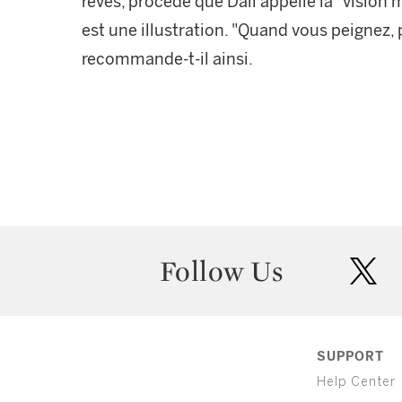
rêves, procédé que Dali appelle la "vision
est une illustration. "Quand vous peignez,
recommande-t-il ainsi.
Follow Us
twit
SUPPORT
Help Center