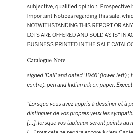
subjective, qualified opinion. Prospective 
Important Notices regarding this sale, whic
NOTWITHSTANDING THIS REPORT OR ANY 
LOTS ARE OFFERED AND SOLD AS IS" IN
BUSINESS PRINTED IN THE SALE CATALO
Catalogue Note
signed 'Dalí' and dated '1946' (lower left) ;
centre), pen and Indian ink on paper. Execut
"Lorsque vous avez appris à dessiner et à p
distinguer de vos propres yeux les sympathi
[...], lorsque vos tableaux seront peints a
[...],tout cela ne servira encore à rien! Car l