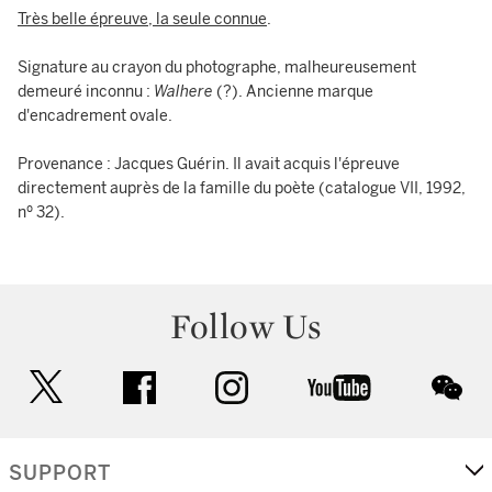
Très belle épreuve, la seule connue
.
Signature au crayon du photographe, malheureusement
demeuré inconnu :
Walhere
(?). Ancienne marque
d'encadrement ovale.
Provenance : Jacques Guérin. Il avait acquis l'épreuve
directement auprès de la famille du poète (catalogue VII, 1992,
nº 32).
Follow Us
twitter
facebook
instagram
youtube
wec
SUPPORT