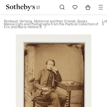
Go to My Favorites
Items in Sh
0
Rimbaud, Verlaine, Mallarmé and their Friends: Books,
Lot
Manuscripts and Photographs from the Poetical Collection of
5
Eric and Marie-Hélène B
/