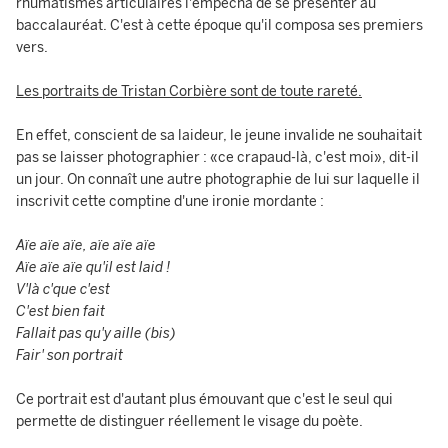
rhumatismes articulaires l'empêcha de se présenter au
baccalauréat. C'est à cette époque qu'il composa ses premiers
vers.
Les portraits de Tristan Corbière sont de toute rareté.
En effet, conscient de sa laideur, le jeune invalide ne souhaitait
pas se laisser photographier : «ce crapaud-là, c'est moi», dit-il
un jour. On connaît une autre photographie de lui sur laquelle il
inscrivit cette comptine d'une ironie mordante :
Aïe aïe aïe, aïe aïe aïe
Aïe aïe aïe qu'il est laid !
V'là c'que c'est
C'est bien fait
Fallait pas qu'y aille (bis)
Fair' son portrait
Ce portrait est d'autant plus émouvant que c'est le seul qui
permette de distinguer réellement le visage du poète.