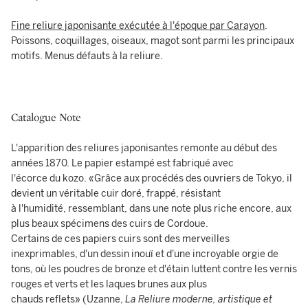
Fine reliure japonisante exécutée à l'époque par Carayon
.
Poissons, coquillages, oiseaux, magot sont parmi les principaux
motifs. Menus défauts à la reliure.
Catalogue Note
L'apparition des reliures japonisantes remonte au début des
années 1870. Le papier estampé est fabriqué avec
l'écorce du kozo. «Grâce aux procédés des ouvriers de Tokyo, il
devient un véritable cuir doré, frappé, résistant
à l'humidité, ressemblant, dans une note plus riche encore, aux
plus beaux spécimens des cuirs de Cordoue.
Certains de ces papiers cuirs sont des merveilles
inexprimables, d'un dessin inouï et d'une incroyable orgie de
tons, où les poudres de bronze et d'étain luttent contre les vernis
rouges et verts et les laques brunes aux plus
chauds reflets» (Uzanne,
La Reliure moderne, artistique et