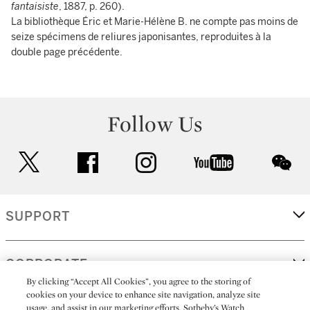
fantaisiste
, 1887, p. 260).
La bibliothèque Éric et Marie-Hélène B. ne compte pas moins de
seize spécimens de reliures japonisantes, reproduites à la
double page précédente.
Follow Us
twitter
facebook
instagram
youtube
wec
SUPPORT
CORPORATE
By clicking “Accept All Cookies”, you agree to the storing of
cookies on your device to enhance site navigation, analyze site
usage, and assist in our marketing efforts. Sotheby’s Watch