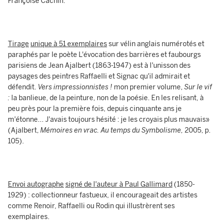
Françoise Cachin.
Tirage
unique à 51 exemplaires
sur vélin anglais numérotés et
paraphés par le poète L'évocation des barrières et faubourgs
parisiens de Jean Ajalbert (1863-1947) est à l'unisson des
paysages des peintres Raffaelli et Signac qu'il admirait et
défendit.
Vers impressionnistes !
mon premier volume,
Sur le vif
:
la banlieue, de la peinture, non de la poésie. En les relisant, à
peu près pour la première fois, depuis cinquante ans je
m'étonne... J'avais toujours hésité : je les croyais plus mauvais»
(Ajalbert,
Mémoires en vrac. Au temps du Symbolisme,
2005, p.
105).
Envoi autographe
signé de l'auteur à Paul Gallimard
(1850-
1929) : collectionneur fastueux, il encourageait des artistes
comme Renoir, Raffaelli ou Rodin qui illustrèrent ses
exemplaires.