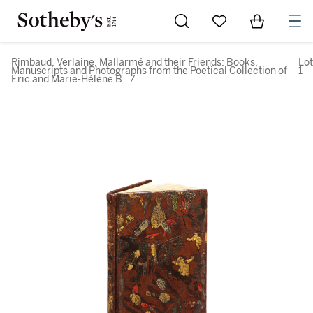
Go to My Favorites
Items in Sh
0
Rimbaud, Verlaine, Mallarmé and their Friends: Books,
Lot
Manuscripts and Photographs from the Poetical Collection of
1
Eric and Marie-Hélène B
/