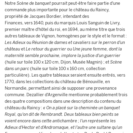
Notre
Scène de banquet
pourrait peut-être faire partie d'une
commande plus importante pour le château du Raincy,
propriété de Jacques Bordier, intendant des
Finances, vers 1640, puis du marquis Louis Sanguin de Livry,
premier maître d'hôtel du roi, en 1694, au même titre que trois
autres tableaux de Vignon, homogènes par le style et le format :
Les Adieux
ou
Réunion de dames et cavaliers sur le perron d'un
château
et
Le retour du guerrier
ou
Une jeune femme, dont la
maternité semble prochaine, implore la justice d'un guerrier
(huile sur toile 100 x 120 cm, Dijon, Musée Magnin)
; et
Scène
dans un parc
(huile sur toile 100 x 160 cm, collection
particulière). Les quatre tableaux seraient ensuite entrés, vers
1770, dans les collections du château de Bénouville, en
Normandie, permettant ainsi de supposer une provenance
commune. Dezallier d'Argenville mentionne probablement trois
des quatre compositions dans une description du contenu du
château du Raincy :
« On a placé sur la cheminée un banquet
Royal, qu'on dit de Rembrandt. Deux tableaux bien peints se
voient encore dans cette antichambre ; l'un représente les
Adieux d'Hector et d'Andromaque, et l'autre une sultane qu'un