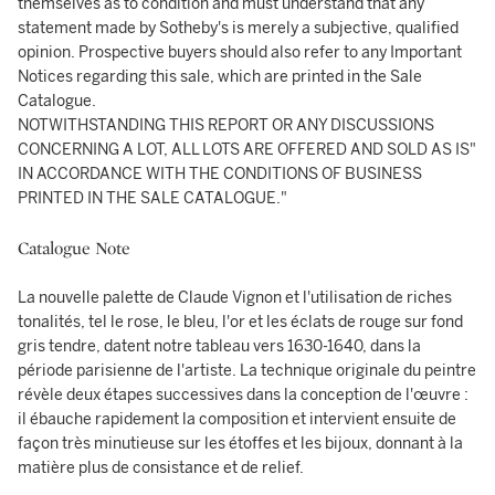
themselves as to condition and must understand that any
statement made by Sotheby's is merely a subjective, qualified
opinion. Prospective buyers should also refer to any Important
Notices regarding this sale, which are printed in the Sale
Catalogue.
NOTWITHSTANDING THIS REPORT OR ANY DISCUSSIONS
CONCERNING A LOT, ALL LOTS ARE OFFERED AND SOLD AS IS"
IN ACCORDANCE WITH THE CONDITIONS OF BUSINESS
PRINTED IN THE SALE CATALOGUE."
Catalogue Note
La nouvelle palette de Claude Vignon et l'utilisation de riches
tonalités, tel le rose, le bleu, l'or et les éclats de rouge sur fond
gris tendre, datent notre tableau vers 1630-1640, dans la
période parisienne de l'artiste. La technique originale du peintre
révèle deux étapes successives dans la conception de l'œuvre :
il ébauche rapidement la composition et intervient ensuite de
façon très minutieuse sur les étoffes et les bijoux, donnant à la
matière plus de consistance et de relief.