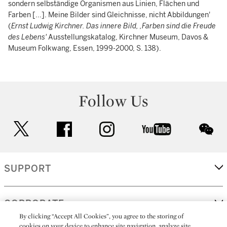
sondern selbständige Organismen aus Linien, Flächen und
Farben [...]. Meine Bilder sind Gleichnisse, nicht Abbildungen'
(
Ernst Ludwig Kirchner. Das innere Bild, ‚Farben sind die Freude
des Lebens'
Ausstellungskatalog, Kirchner Museum, Davos &
Museum Folkwang, Essen, 1999-2000, S. 138).
Follow Us
twitter
facebook
instagram
youtube
wec
SUPPORT
CORPORATE
By clicking “Accept All Cookies”, you agree to the storing of
cookies on your device to enhance site navigation, analyze site