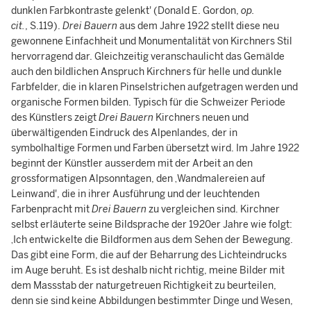
dunklen Farbkontraste gelenkt' (Donald E. Gordon,
op.
cit.
, S.119).
Drei Bauern
aus dem Jahre 1922 stellt diese neu
gewonnene Einfachheit und Monumentalität von Kirchners Stil
hervorragend dar. Gleichzeitig veranschaulicht das Gemälde
auch den bildlichen Anspruch Kirchners für helle und dunkle
Farbfelder, die in klaren Pinselstrichen aufgetragen werden und
organische Formen bilden. Typisch für die Schweizer Periode
des Künstlers zeigt
Drei Bauern
Kirchners neuen und
überwältigenden Eindruck des Alpenlandes, der in
symbolhaltige Formen und Farben übersetzt wird. Im Jahre 1922
beginnt der Künstler ausserdem mit der Arbeit an den
grossformatigen Alpsonntagen, den ‚Wandmalereien auf
Leinwand', die in ihrer Ausführung und der leuchtenden
Farbenpracht mit
Drei Bauern
zu vergleichen sind. Kirchner
selbst erläuterte seine Bildsprache der 1920er Jahre wie folgt:
‚Ich entwickelte die Bildformen aus dem Sehen der Bewegung.
Das gibt eine Form, die auf der Beharrung des Lichteindrucks
im Auge beruht. Es ist deshalb nicht richtig, meine Bilder mit
dem Massstab der naturgetreuen Richtigkeit zu beurteilen,
denn sie sind keine Abbildungen bestimmter Dinge und Wesen,