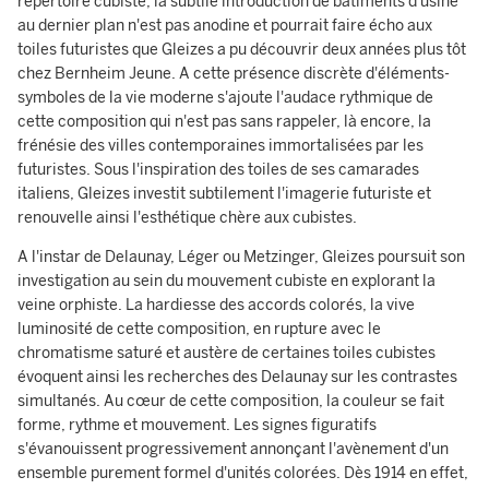
répertoire cubiste, la subtile introduction de bâtiments d'usine
au dernier plan n'est pas anodine et pourrait faire écho aux
toiles futuristes que Gleizes a pu découvrir deux années plus tôt
chez Bernheim Jeune. A cette présence discrète d'éléments-
symboles de la vie moderne s'ajoute l'audace rythmique de
cette composition qui n'est pas sans rappeler, là encore, la
frénésie des villes contemporaines immortalisées par les
futuristes. Sous l'inspiration des toiles de ses camarades
italiens, Gleizes investit subtilement l'imagerie futuriste et
renouvelle ainsi l'esthétique chère aux cubistes.
A l'instar de Delaunay, Léger ou Metzinger, Gleizes poursuit son
investigation au sein du mouvement cubiste en explorant la
veine orphiste. La hardiesse des accords colorés, la vive
luminosité de cette composition, en rupture avec le
chromatisme saturé et austère de certaines toiles cubistes
évoquent ainsi les recherches des Delaunay sur les contrastes
simultanés. Au cœur de cette composition, la couleur se fait
forme, rythme et mouvement. Les signes figuratifs
s'évanouissent progressivement annonçant l'avènement d'un
ensemble purement formel d'unités colorées. Dès 1914 en effet,