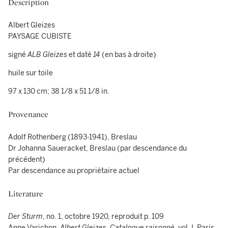
Description
Albert Gleizes
PAYSAGE CUBISTE
signé
ALB Gleizes
et daté
14
(en bas à droite)
huile sur toile
97 x 130 cm; 38 1/8 x 51 1/8 in.
Provenance
Adolf Rothenberg (1893-1941), Breslau
Dr Johanna Saueracket, Breslau (par descendance du
précédent)
Par descendance au propriétaire actuel
Literature
Der Sturm
, no. 1, octobre 1920, reproduit p. 109
Anne Varichon,
Albert Gleizes, Catalogue raisonné
, vol. I, Paris,